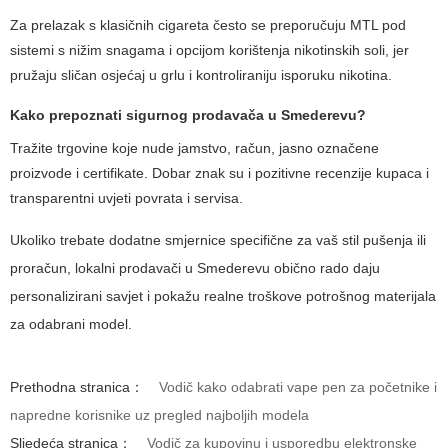
Za prelazak s klasičnih cigareta često se preporučuju MTL pod
sistemi s nižim snagama i opcijom korištenja nikotinskih soli, jer
pružaju sličan osjećaj u grlu i kontroliraniju isporuku nikotina.
Kako prepoznati sigurnog prodavača u Smederevu?
Tražite trgovine koje nude jamstvo, račun, jasno označene
proizvode i certifikate. Dobar znak su i pozitivne recenzije kupaca i
transparentni uvjeti povrata i servisa.
Ukoliko trebate dodatne smjernice specifične za vaš stil pušenja ili
proračun, lokalni prodavači u Smederevu obično rado daju
personalizirani savjet i pokažu realne troškove potrošnog materijala
za odabrani model.
Prethodna stranica：
Vodič kako odabrati vape pen za početnike i
napredne korisnike uz pregled najboljih modela
Sljedeća stranica：
Vodič za kupovinu i usporedbu elektronske