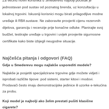
Za većinu novih korisnika u Smederevu najbolji početak je
jednostavan pod sustav od poznatog brenda, uz konzultaciju u
lokalnoj trgovini. Iskusniji korisnici mogu birati prilagodljive modne
uređaje ili RBA sustave. Ne zaboravite provjeriti cijenu rezervnih
dijelova, garanciju i recenzije prije konačne odluke. Planirajte svoj
budžet, testirajte uređaje u trgovini i uvijek provjerite sigurnosne
certifikate kako biste izbjegli neugodne situacije.
Najčešća pitanja i odgovori (FAQ)
Gdje u Smederevu mogu najlakše usporediti modele?
Najlakše je posjetiti specijalizirane trgovine gdje možete vidjeti i
isprobati različite tipove: pod sistemi, starter kitovi i modovi.
Prodavači često imaju demonstracijske jedinice ili uzorke e-tekućina
za probu.
Koji model je najbolji ako želim prestati pušiti klasične
cigarete?