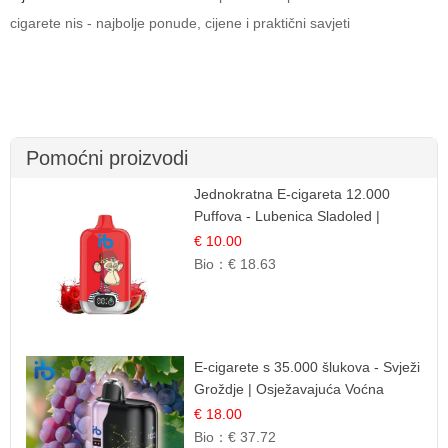
cigarete nis - najbolje ponude, cijene i praktični savjeti
Pomoćni proizvodi
Jednokratna E-cigareta 12.000
Puffova - Lubenica Sladoled |
Ljetna Desertna Aroma
€ 10.00
Bio：
€ 18.63
E-cigarete s 35.000 šlukova - Svježi
Groždje | Osježavajuća Voćna
Aroma
€ 18.00
Bio：
€ 37.72