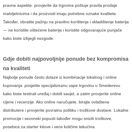
pravne aspekte: provjerite da trgovina poštuje pravila prodaje
maloljetnicima i da proizvodi imaju potrebne oznake kvalitete.
Također, obratite pažnju na pravilno korištenje i skladištenje baterija
— ne koristite oštećene baterije i koristite odgovarajuće punjače
kako biste izbjegli nezgode.
Gdje dobiti najpovoljnije ponude bez kompromisa
na kvaliteti
Najbolje ponude često dolaze iz kombinacije lokalnog i online
kupovanja: posjetite specijaliziranu vape trgovinu u Smederevu
kako biste testirali uređaj i dobili savjet, a zatim provjerite online
cijene i recenzije. Ako online naručujete, birajte ovlaštene
distributere i provjerite povratnu politiku i troškove dostave. Lokalne
promocije i sezonski popusti također mogu sniziti troškove,
posebice za starter kitove i veće količine tekućina.