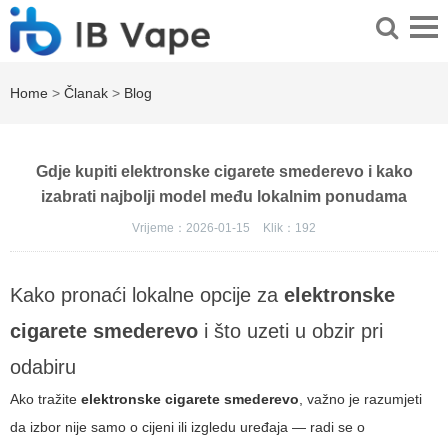
Home
>
Članak
>
Blog
Gdje kupiti elektronske cigarete smederevo i kako
izabrati najbolji model među lokalnim ponudama
Vrijeme：2026-01-15
Klik：
192
Kako pronaći lokalne opcije za
elektronske
cigarete smederevo
i što uzeti u obzir pri
odabiru
Ako tražite
elektronske cigarete smederevo
, važno je razumjeti
da izbor nije samo o cijeni ili izgledu uređaja — radi se o