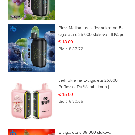
Plavi Malina Led - Jednokratna E-
cigareta s 35.000 šlukova | IBVape
€ 18.00
Bio：
€ 37.72
Jednokratna E-cigareta 25.000
Puffova - Ružičasti Limun |
Osježavajuća Citrusna Aroma
€ 15.00
Bio：
€ 30.65
E-cigareta s 35.000 šlukova -