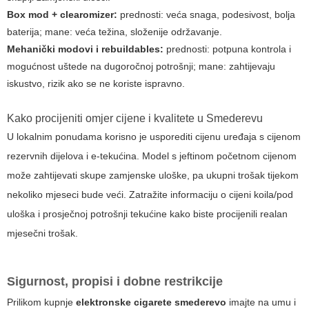
Box mod + clearomizer:
prednosti: veća snaga, podesivost, bolja
baterija; mane: veća težina, složenije održavanje.
Mehanički modovi i rebuildables:
prednosti: potpuna kontrola i
mogućnost uštede na dugoročnoj potrošnji; mane: zahtijevaju
iskustvo, rizik ako se ne koriste ispravno.
Kako procijeniti omjer cijene i kvalitete u Smederevu
U lokalnim ponudama korisno je usporediti cijenu uređaja s cijenom
rezervnih dijelova i e-tekućina. Model s jeftinom početnom cijenom
može zahtijevati skupe zamjenske uloške, pa ukupni trošak tijekom
nekoliko mjeseci bude veći. Zatražite informaciju o cijeni koila/pod
uloška i prosječnoj potrošnji tekućine kako biste procijenili realan
mjesečni trošak.
Sigurnost, propisi i dobne restrikcije
Prilikom kupnje
elektronske cigarete smederevo
imajte na umu i