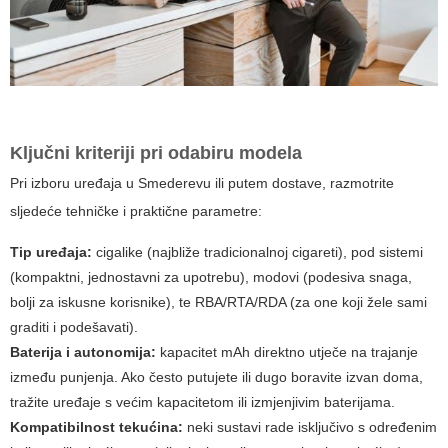
Ključni kriteriji pri odabiru modela
Pri izboru uređaja u Smederevu ili putem dostave, razmotrite
sljedeće tehničke i praktične parametre:
Tip uređaja:
cigalike (najbliže tradicionalnoj cigareti), pod sistemi
(kompaktni, jednostavni za upotrebu), modovi (podesiva snaga,
bolji za iskusne korisnike), te RBA/RTA/RDA (za one koji žele sami
graditi i podešavati).
Baterija i autonomija:
kapacitet mAh direktno utječe na trajanje
između punjenja. Ako često putujete ili dugo boravite izvan doma,
tražite uređaje s većim kapacitetom ili izmjenjivim baterijama.
Kompatibilnost tekućina:
neki sustavi rade isključivo s određenim