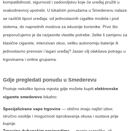
kompatibilnosti, sigurnosti i zadovoljstvu koje će uređaj pružiti u
svakodnevnoj upotrebi. U lokalnim ponudama u Smederevu nalaze
se različiti tipovi uređaja: od jednostavnih cigalike modela i pod
sistema, do naprednih modova za iskusnije korisnike. Prvo što
preporučujemo je da razjasnite vlastite potrebe: želite li zamjenu za
klasične cigarete, intenzivan okus, veliku autonomiju baterije ili
jednostavno prenosiv i lagan uređaj? Jasan cilj olakšava potragu u
trgovinama i online grupama.
Gdje pregledati ponudu u Smederevu
Postoje nekoliko tipova mjesta gdje možete kupiti
elektronske
cigarete smederevo
lokalno:
Specijalizirane vape trgovine
— obično imaju najširi izbor,
stručno osoblje i mogućnost isprobavanja okusa i sustava prije
kupnje.
Trgovine duhanskim proizvodima
— manje raznolike, ali