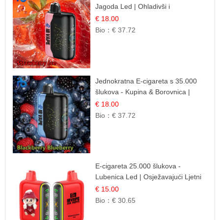
Jagoda Led | Ohladivši i
Osježavajući Okus
€ 18.00
Bio：
€ 37.72
Jednokratna E-cigareta s 35.000
šlukova - Kupina & Borovnica |
Intenzivna Mješavina Šumskog
€ 18.00
Voća
Bio：
€ 37.72
E-cigareta 25.000 šlukova -
Lubenica Led | Osježavajući Ljetni
Okus
€ 15.00
Bio：
€ 30.65