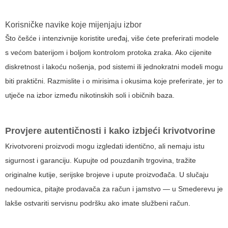
Korisničke navike koje mijenjaju izbor
Što češće i intenzivnije koristite uređaj, više ćete preferirati modele
s većom baterijom i boljom kontrolom protoka zraka. Ako cijenite
diskretnost i lakoću nošenja, pod sistemi ili jednokratni modeli mogu
biti praktični. Razmislite i o mirisima i okusima koje preferirate, jer to
utječe na izbor između nikotinskih soli i običnih baza.
Provjere autentičnosti i kako izbjeći krivotvorine
Krivotvoreni proizvodi mogu izgledati identično, ali nemaju istu
sigurnost i garanciju. Kupujte od pouzdanih trgovina, tražite
originalne kutije, serijske brojeve i upute proizvođača. U slučaju
nedoumica, pitajte prodavača za račun i jamstvo — u Smederevu je
lakše ostvariti servisnu podršku ako imate službeni račun.