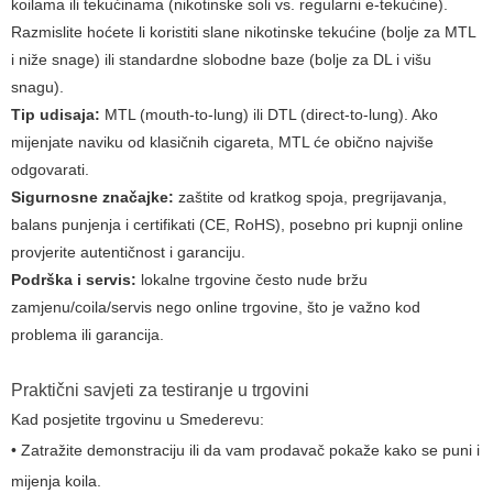
koilama ili tekućinama (nikotinske soli vs. regularni e-tekućine).
Razmislite hoćete li koristiti slane nikotinske tekućine (bolje za MTL
i niže snage) ili standardne slobodne baze (bolje za DL i višu
snagu).
Tip udisaja:
MTL (mouth-to-lung) ili DTL (direct-to-lung). Ako
mijenjate naviku od klasičnih cigareta, MTL će obično najviše
odgovarati.
Sigurnosne značajke:
zaštite od kratkog spoja, pregrijavanja,
balans punjenja i certifikati (CE, RoHS), posebno pri kupnji online
provjerite autentičnost i garanciju.
Podrška i servis:
lokalne trgovine često nude bržu
zamjenu/coila/servis nego online trgovine, što je važno kod
problema ili garancija.
Praktični savjeti za testiranje u trgovini
Kad posjetite trgovinu u Smederevu:
• Zatražite demonstraciju ili da vam prodavač pokaže kako se puni i
mijenja koila.