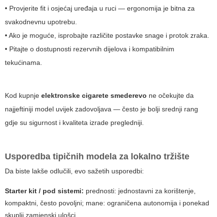
• Provjerite fit i osjećaj uređaja u ruci — ergonomija je bitna za
svakodnevnu upotrebu.
• Ako je moguće, isprobajte različite postavke snage i protok zraka.
• Pitajte o dostupnosti rezervnih dijelova i kompatibilnim
tekućinama.
Kod kupnje
elektronske cigarete smederevo
ne očekujte da
najjeftiniji model uvijek zadovoljava — često je bolji srednji rang
gdje su sigurnost i kvaliteta izrade pregledniji.
Usporedba tipičnih modela za lokalno tržište
Da biste lakše odlučili, evo sažetih usporedbi:
Starter kit / pod sistemi:
prednosti: jednostavni za korištenje,
kompaktni, često povoljni; mane: ograničena autonomija i ponekad
skuplji zamjenski ulošci.