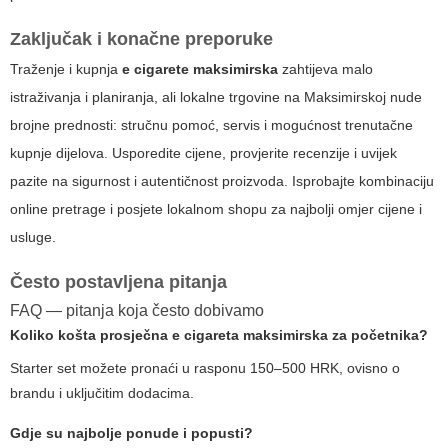
Zaključak i konačne preporuke
Traženje i kupnja
e cigarete maksimirska
zahtijeva malo
istraživanja i planiranja, ali lokalne trgovine na Maksimirskoj nude
brojne prednosti: stručnu pomoć, servis i mogućnost trenutačne
kupnje dijelova. Usporedite cijene, provjerite recenzije i uvijek
pazite na sigurnost i autentičnost proizvoda. Isprobajte kombinaciju
online pretrage i posjete lokalnom shopu za najbolji omjer cijene i
usluge.
Često postavljena pitanja
FAQ — pitanja koja često dobivamo
Koliko košta prosječna
e cigareta maksimirska
za početnika?
Starter set možete pronaći u rasponu 150–500 HRK, ovisno o
brandu i uključitim dodacima.
Gdje su najbolje ponude i popusti?