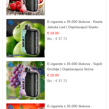
E-cigareta s 35.000 šlukova - Kisela
Jabuka Led | Osježavajući Kiselo-
Slatki Okus
€ 18.00
Bio：
€ 37.72
E-cigarete s 35.000 šlukova - Svježi
Groždje | Osježavajuća Voćna
Aroma
€ 18.00
Bio：
€ 37.72
E-cigareta s 35.000 šlukova -