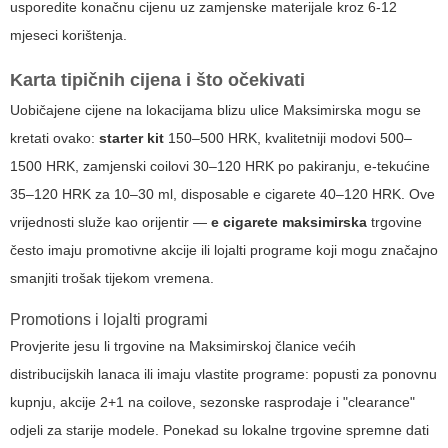
usporedite konačnu cijenu uz zamjenske materijale kroz 6-12
mjeseci korištenja.
Karta tipičnih cijena i što očekivati
Uobičajene cijene na lokacijama blizu ulice Maksimirska mogu se
kretati ovako:
starter kit
150–500 HRK, kvalitetniji modovi 500–
1500 HRK, zamjenski coilovi 30–120 HRK po pakiranju, e-tekućine
35–120 HRK za 10–30 ml, disposable e cigarete 40–120 HRK. Ove
vrijednosti služe kao orijentir —
e cigarete maksimirska
trgovine
često imaju promotivne akcije ili lojalti programe koji mogu značajno
smanjiti trošak tijekom vremena.
Promotions i lojalti programi
Provjerite jesu li trgovine na Maksimirskoj članice većih
distribucijskih lanaca ili imaju vlastite programe: popusti za ponovnu
kupnju, akcije 2+1 na coilove, sezonske rasprodaje i "clearance"
odjeli za starije modele. Ponekad su lokalne trgovine spremne dati