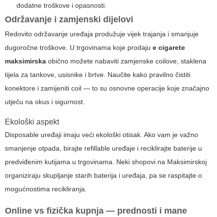
dodatne troškove i opasnosti.
Održavanje i zamjenski dijelovi
Redovito održavanje uređaja produžuje vijek trajanja i smanjuje
dugoročne troškove. U trgovinama koje prodaju
e cigarete
maksimirska
obično možete nabaviti zamjenske coilove, staklena
tijela za tankove, usisnike i brtve. Naučite kako pravilno čistiti
konektore i zamijeniti coil — to su osnovne operacije koje značajno
utječu na okus i sigurnost.
Ekološki aspekt
Disposable uređaji imaju veći ekološki otisak. Ako vam je važno
smanjenje otpada, birajte refillable uređaje i reciklirajte baterije u
predviđenim kutijama u trgovinama. Neki shopovi na Maksimirskoj
organiziraju skupljanje starih baterija i uređaja, pa se raspitajte o
mogućnostima recikliranja.
Online vs fizička kupnja — prednosti i mane