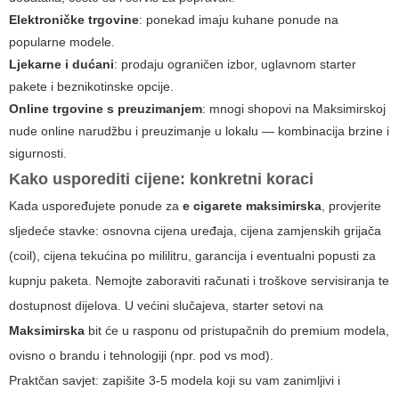
Elektroničke trgovine
: ponekad imaju kuhane ponude na
popularne modele.
Ljekarne i dućani
: prodaju ograničen izbor, uglavnom starter
pakete i beznikotinske opcije.
Online trgovine s preuzimanjem
: mnogi shopovi na Maksimirskoj
nude online narudžbu i preuzimanje u lokalu — kombinacija brzine i
sigurnosti.
Kako usporediti cijene: konkretni koraci
Kada uspoređujete ponude za
e cigarete maksimirska
, provjerite
sljedeće stavke: osnovna cijena uređaja, cijena zamjenskih grijača
(coil), cijena tekućina po mililitru, garancija i eventualni popusti za
kupnju paketa. Nemojte zaboraviti računati i troškove servisiranja te
dostupnost dijelova. U većini slučajeva, starter setovi na
Maksimirska
bit će u rasponu od pristupačnih do premium modela,
ovisno o brandu i tehnologiji (npr. pod vs mod).
Praktčan savjet: zapišite 3-5 modela koji su vam zanimljivi i