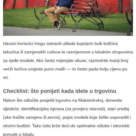
Iskusni korisnici mogu ostvariti uštede kupnjom bulk količina
tekućina ili zamjenskih coilova te razmjennom s lokalnim shopovima
za rjeđe modele. Ako često mijenjate okuse, razmotrite manji broj
većih bočica umjesto puno malih — to često pada bolju cijenu po
ml.
Checklist: što ponijeti kada idete u trgovinu
Nakon što odlučite posjetiti trgovinu na Maksimirskoj, donesite
sljedeće: identifikacijska isprava (za provjeru starosti), stari uređaj
(ako tražite zamjenu ili servis), popis modela koje želite usporediti i
okvirni budžet. Tako ćete brže doći do optimalne odluke i iskoristiti
ponude u lokalu.