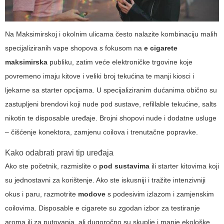
Na Maksimirskoj i okolnim ulicama često nalazite kombinaciju malih
specijaliziranih vape shopova s fokusom na
e cigarete
maksimirska
publiku, zatim veće elektroničke trgovine koje
povremeno imaju kitove i veliki broj tekućina te manji kiosci i
ljekarne sa starter opcijama. U specijaliziranim dućanima obično su
zastupljeni brendovi koji nude pod sustave, refillable tekućine, salts
nikotin te disposable uređaje. Brojni shopovi nude i dodatne usluge
– čišćenje konektora, zamjenu coilova i trenutačne popravke.
Kako odabrati pravi tip uređaja
Ako ste početnik, razmislite o
pod sustavima
ili starter kitovima koji
su jednostavni za korištenje. Ako ste iskusniji i tražite intenzivniji
okus i paru, razmotrite
modove
s podesivim izlazom i zamjenskim
coilovima. Disposable e cigarete su zgodan izbor za testiranje
aroma ili za putovanja, ali dugoročno su skuplje i manje ekološke.