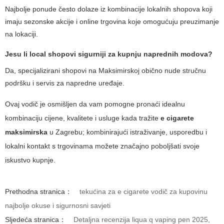
Najbolje ponude često dolaze iz kombinacije lokalnih shopova koji
imaju sezonske akcije i online trgovina koje omogućuju preuzimanje
na lokaciji.
Jesu li local shopovi sigurniji za kupnju naprednih modova?
Da, specijalizirani shopovi na Maksimirskoj obično nude stručnu
podršku i servis za napredne uređaje.
Ovaj vodič je osmišljen da vam pomogne pronaći idealnu
kombinaciju cijene, kvalitete i usluge kada tražite
e cigarete
maksimirska
u Zagrebu; kombinirajući istraživanje, usporedbu i
lokalni kontakt s trgovinama možete značajno poboljšati svoje
iskustvo kupnje.
Prethodna stranica：
tekućina za e cigarete vodič za kupovinu
najbolje okuse i sigurnosni savjeti
Sljedeća stranica：
Detaljna recenzija liqua q vaping pen 2025,