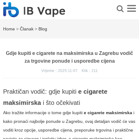
Home
>
Članak
>
Blog
Gdje kupiti e cigarete na maksimirska u Zagrebu vodič
za trgovine ponude i usporedbe cijena
Vrijeme：2025-11-07
Klik：
211
Praktičan vodič: gdje kupiti
e cigarete
maksimirska
i što očekivati
Ako tražite informacije o tome gdje kupiti
e cigarete maksimirska
i
kako pronaći najbolje ponude u Zagrebu, ovaj detaljan vodič će vas
voditi kroz opcije, usporedbe cijena, preporuke trgovina i praktične
savjete za siguran i isplativ izbor.
e cigarete maksimirska
kao