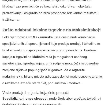
ključna fraza provlačit će se kroz tekst kako bi vam olakšala
pretraživanje i osigurala da brzo pronađete relevantne rezultate u
tražilicama.
Zašto odabrati lokalne trgovine na Maksimirskoj?
Lokacija trgovina uz
Maksimirska
ulica često nudi kombinaciju
specijaliziranih shopova, ljekarni koje prodaju uređaje i tekućine te
kioska i maloprodaja s povremenim promo ponudama. Prednost
kupnje u trgovini na
Maksimirska
je mogućnost osobnog
savjetovanja, isprobavanja aroma (gdje je moguće) i neposredne
zamjene dijelova poput grijača ili godova. Za
e cigarete
maksimirska
, birajte mjesta gdje zaposlenici imaju osnovno znanje
o razlikama između
starter kit
, pod sustava i modova.
Vrste prodajnih mjesta koja ćete pronaći
Specijalizirani vape shopovi
: nude širok izbor uređaja, tekućina i
dodataka; često su i servis za popravak.