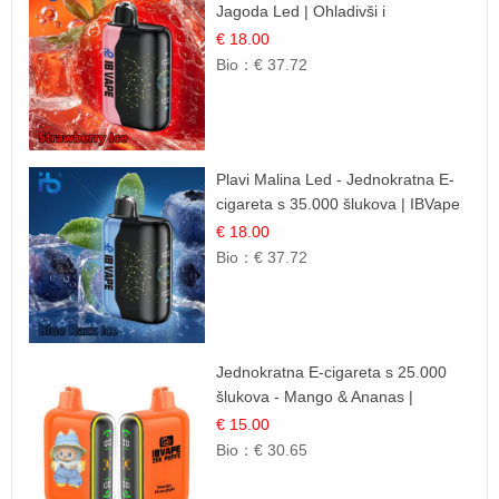
Jagoda Led | Ohladivši i
Osježavajući Okus
€ 18.00
Bio：
€ 37.72
Plavi Malina Led - Jednokratna E-
cigareta s 35.000 šlukova | IBVape
€ 18.00
Bio：
€ 37.72
Jednokratna E-cigareta s 25.000
šlukova - Mango & Ananas |
Egzotična Voćna Mješavina
€ 15.00
Bio：
€ 30.65