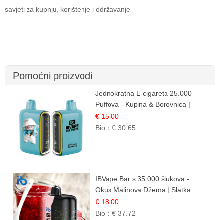
savjeti za kupnju, korištenje i održavanje
Pomoćni proizvodi
Jednokratna E-cigareta 25.000
Puffova - Kupina & Borovnica |
Šumska Voćna Mješavina
€ 15.00
Bio：
€ 30.65
IBVape Bar s 35.000 šlukova -
Okus Malinova Džema | Slatka
Voćna Aroma
€ 18.00
Bio：
€ 37.72