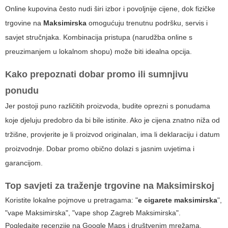
Online kupovina često nudi širi izbor i povoljnije cijene, dok fizičke
trgovine na
Maksimirska
omogućuju trenutnu podršku, servis i
savjet stručnjaka. Kombinacija pristupa (narudžba online s
preuzimanjem u lokalnom shopu) može biti idealna opcija.
Kako prepoznati dobar promo ili sumnjivu
ponudu
Jer postoji puno različitih proizvoda, budite oprezni s ponudama
koje djeluju predobro da bi bile istinite. Ako je cijena znatno niža od
tržišne, provjerite je li proizvod originalan, ima li deklaraciju i datum
proizvodnje. Dobar promo obično dolazi s jasnim uvjetima i
garancijom.
Top savjeti za traženje trgovine na Maksimirskoj
Koristite lokalne pojmove u pretragama: "
e cigarete maksimirska
",
"vape Maksimirska", "vape shop Zagreb Maksimirska".
Pogledajte recenzije na Google Maps i društvenim mrežama.