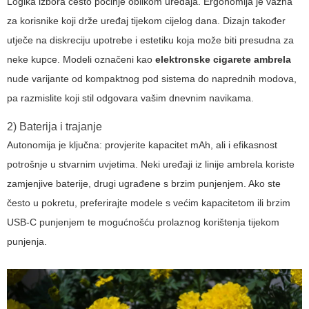
Logika izbora često počinje oblikom uređaja. Ergonomija je važna
za korisnike koji drže uređaj tijekom cijelog dana. Dizajn također
utječe na diskreciju upotrebe i estetiku koja može biti presudna za
neke kupce. Modeli označeni kao
elektronske cigarete ambrela
nude varijante od kompaktnog pod sistema do naprednih modova,
pa razmislite koji stil odgovara vašim dnevnim navikama.
2) Baterija i trajanje
Autonomija je ključna: provjerite kapacitet mAh, ali i efikasnost
potrošnje u stvarnim uvjetima. Neki uređaji iz linije ambrela koriste
zamjenjive baterije, drugi ugrađene s brzim punjenjem. Ako ste
često u pokretu, preferirajte modele s većim kapacitetom ili brzim
USB-C punjenjem te mogućnošću prolaznog korištenja tijekom
punjenja.