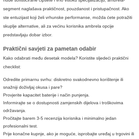
segment naglašava praktičnost, pouzdanost i pristupačnost. Ako
ste entuzijast koji želi vrhunske performanse, možda ćete potražiti
skuplje alternative, ali za većinu korisnika ambrela opcije
predstavljaju dobar izbor.
Praktični savjeti za pametan odabir
Kako odabrati među desetak modela? Koristite sljedeći praktični
checklist:
Odredite primarnu svrhu: diskretno svakodnevno korištenje ili
snažniji doživljaj okusa i pare?
Provjerite kapacitet baterije i način punjenja.
Informirajte se o dostupnosti zamjenskih dijelova i troškovima
održavanja.
Pročitajte barem 3-5 recenzija korisnika i minimalno jedan
profesionalni test.
Prije konačne kupnje, ako je moguće, isprobajte uređaj u trgovini ili