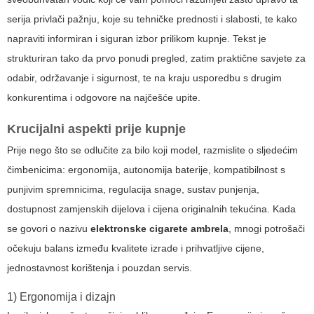
serija privlači pažnju, koje su tehničke prednosti i slabosti, te kako
napraviti informiran i siguran izbor prilikom kupnje. Tekst je
strukturiran tako da prvo ponudi pregled, zatim praktične savjete za
odabir, održavanje i sigurnost, te na kraju usporedbu s drugim
konkurentima i odgovore na najčešće upite.
Krucijalni aspekti prije kupnje
Prije nego što se odlučite za bilo koji model, razmislite o sljedećim
čimbenicima: ergonomija, autonomija baterije, kompatibilnost s
punjivim spremnicima, regulacija snage, sustav punjenja,
dostupnost zamjenskih dijelova i cijena originalnih tekućina. Kada
se govori o nazivu
elektronske cigarete ambrela
, mnogi potrošači
očekuju balans između kvalitete izrade i prihvatljive cijene,
jednostavnost korištenja i pouzdan servis.
1) Ergonomija i dizajn