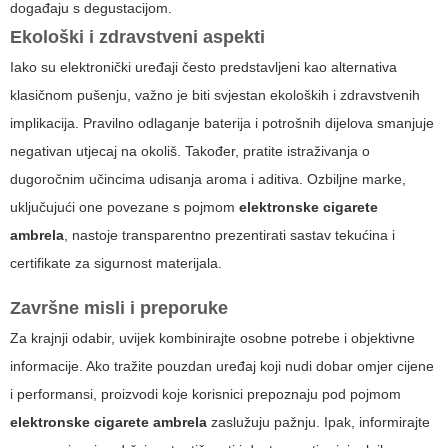
događaju s degustacijom.
Ekološki i zdravstveni aspekti
Iako su elektronički uređaji često predstavljeni kao alternativa
klasičnom pušenju, važno je biti svjestan ekoloških i zdravstvenih
implikacija. Pravilno odlaganje baterija i potrošnih dijelova smanjuje
negativan utjecaj na okoliš. Također, pratite istraživanja o
dugoročnim učincima udisanja aroma i aditiva. Ozbiljne marke,
uključujući one povezane s pojmom
elektronske cigarete
ambrela
, nastoje transparentno prezentirati sastav tekućina i
certifikate za sigurnost materijala.
Završne misli i preporuke
Za krajnji odabir, uvijek kombinirajte osobne potrebe i objektivne
informacije. Ako tražite pouzdan uređaj koji nudi dobar omjer cijene
i performansi, proizvodi koje korisnici prepoznaju pod pojmom
elektronske cigarete ambrela
zaslužuju pažnju. Ipak, informirajte