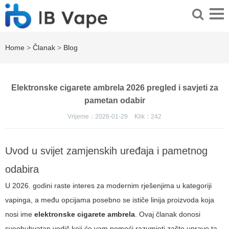
Home
>
Članak
>
Blog
Elektronske cigarete ambrela 2026 pregled i savjeti za
pametan odabir
Vrijeme：2026-01-29
Klik：
242
Uvod u svijet zamjenskih uređaja i pametnog
odabira
U 2026. godini raste interes za modernim rješenjima u kategoriji
vapinga, a među opcijama posebno se ističe linija proizvoda koja
nosi ime
elektronske cigarete ambrela
. Ovaj članak donosi
sveobuhvatan vodič koji će vam pomoći razumjeti zašto upravo ta