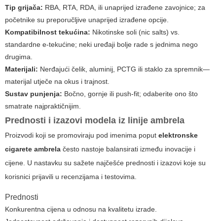
Tip grijača:
RBA, RTA, RDA, ili unaprijed izrađene zavojnice; za
početnike su preporučljive unaprijed izrađene opcije.
Kompatibilnost tekućina:
Nikotinske soli (nic salts) vs.
standardne e-tekućine; neki uređaji bolje rade s jednima nego
drugima.
Materijali:
Nerđajući čelik, aluminij, PCTG ili staklo za spremnik—
materijal utječe na okus i trajnost.
Sustav punjenja:
Bočno, gornje ili push-fit; odaberite ono što
smatrate najpraktičnijim.
Prednosti i izazovi modela iz linije ambrela
Proizvodi koji se promoviraju pod imenima poput
elektronske
cigarete ambrela
često nastoje balansirati između inovacije i
cijene. U nastavku su sažete najčešće prednosti i izazovi koje su
korisnici prijavili u recenzijama i testovima.
Prednosti
Konkurentna cijena u odnosu na kvalitetu izrade.