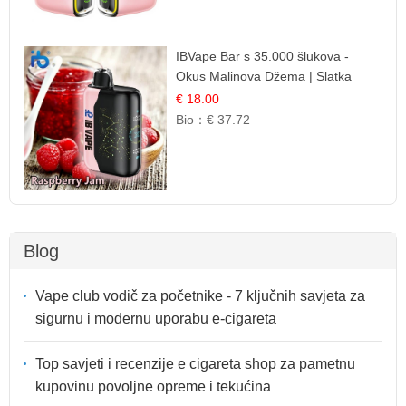
IBVape Bar s 35.000 šlukova -
Okus Malinova Džema | Slatka
Voćna Aroma
€ 18.00
Bio：
€ 37.72
Blog
Vape club vodič za početnike - 7 ključnih savjeta za
sigurnu i modernu uporabu e-cigareta
Top savjeti i recenzije e cigareta shop za pametnu
kupovinu povoljne opreme i tekućina