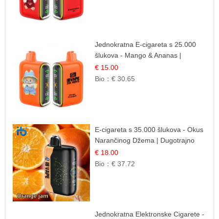
Jednokratna E-cigareta s 25.000
šlukova - Mango & Ananas |
Egzotična Voćna Mješavina
€ 15.00
Bio：
€ 30.65
E-cigareta s 35.000 šlukova - Okus
Narančinog Džema | Dugotrajno
Iskustvo
€ 18.00
Bio：
€ 37.72
Jednokratna Elektronske Cigarete -