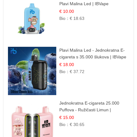
Plavi Malina Led | IBVape
€ 10.00
Bio：
€ 18.63
Plavi Malina Led - Jednokratna E-
cigareta s 35.000 šlukova | IBVape
€ 18.00
Bio：
€ 37.72
Jednokratna E-cigareta 25.000
Puffova - Ružičasti Limun |
Osježavajuća Citrusna Aroma
€ 15.00
Bio：
€ 30.65