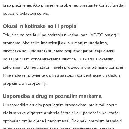
brzo pražnjenje. Ako primijetite probleme, prestanite koristiti uređaj i
potražite ovlašteni servis.
Okusi, nikotinske soli i propisi
Tekućine se razlikuju po sadržaju nikotina, bazi (VG/PG omjer) i
aromama. Ako želite intenzivniji okus u manjim uređajima,
nikotinske soli (nic salts) su često bolji izbor jer pružaju glatkiji
udisaj pri višim koncentracijama nikotina. U skladu s lokalnim
zakonima i EU regulativom, svaki proizvod mora biti jasno označen.
Prije nabave, provjerite da li su sastojci i koncentracije u skladu s
propisima u vašoj zemlji.
Usporedba s drugim poznatim markama
U usporedbi s drugim popularnim brandovima, proizvodi poput
elektronske cigarete ambrela
često ciljaju potrošače koji traže
optimalan omjer cijene i performansi. Dok neki premium brandovi
nude sofisticirane čipsete i vrlo visoku specijalizaciju, ambrela-