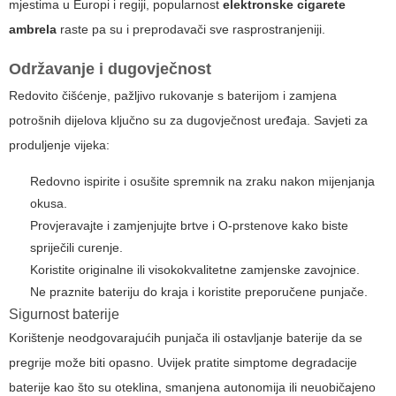
mjestima u Europi i regiji, popularnost
elektronske cigarete
ambrela
raste pa su i preprodavači sve rasprostranjeniji.
Održavanje i dugovječnost
Redovito čišćenje, pažljivo rukovanje s baterijom i zamjena
potrošnih dijelova ključno su za dugovječnost uređaja. Savjeti za
produljenje vijeka:
Redovno ispirite i osušite spremnik na zraku nakon mijenjanja
okusa.
Provjeravajte i zamjenjujte brtve i O-prstenove kako biste
spriječili curenje.
Koristite originalne ili visokokvalitetne zamjenske zavojnice.
Ne praznite bateriju do kraja i koristite preporučene punjače.
Sigurnost baterije
Korištenje neodgovarajućih punjača ili ostavljanje baterije da se
pregrije može biti opasno. Uvijek pratite simptome degradacije
baterije kao što su oteklina, smanjena autonomija ili neuobičajeno