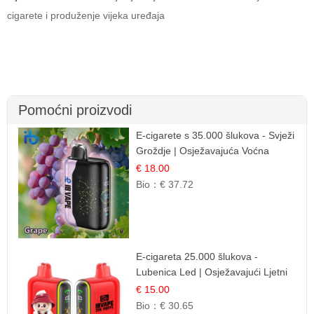
cigarete i produženje vijeka uređaja
Pomoćni proizvodi
E-cigarete s 35.000 šlukova - Svježi
Groždje | Osježavajuća Voćna
Aroma
€ 18.00
Bio：
€ 37.72
E-cigareta 25.000 šlukova -
Lubenica Led | Osježavajući Ljetni
Okus
€ 15.00
Bio：
€ 30.65