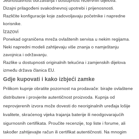
Jednostavnost održavanja i dostupnost rezervnih dijelova.
Dizajni prilagođeni svakodnevnoj upotrebi i prijenosnosti.
Različite konfiguracije koje zadovoljavaju početnike i napredne
korisnike.
Izazovi
Ponekad ograničena mreža ovlaštenih servisa u nekim regijama.
Neki napredni modeli zahtijevaju više znanja o namještanju
zavojnica i održavanju.
Razlike u dostupnosti originalnih tekućina i zamjenskih dijelova
između država članica EU.
Gdje kupovati i kako izbjeći zamke
Prilikom kupnje obratite pozornost na prodavače: birajte ovlaštene
distributere i provjerite autentičnost proizvoda. Kupnja od
neprovjerenih izvora može dovesti do neoriginalnih uređaja lošije
kvalitete, skraćenog vijeka trajanja baterije ili neodgovarajućih
sigurnosnih certifikata. Proučite recenzije, top liste i forume, ali
također zahtijevajte račun ili certifikat autentičnosti. Na mnogim