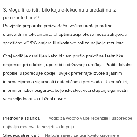
3. Mogu li koristiti bilo koju e-tekućinu u uređajima iz
pomenute linije?
Provjerite preporuke proizvođača; većina uređaja radi sa
standardnim tekućinama, ali optimizacija okusa može zahtijevati
specifične VG/PG omjere ili nikotinske soli za najbolje rezultate.
Ovaj vodič je osmišljen kako bi vam pružio praktične i tehničke
smjernice pri odabiru, upotrebi i održavanju uređaja. Pratite lokalne
propise, uspoređujte opcije i uvijek preferirajte izvore s jasnim
informacijama o sigurnosti i autentičnosti proizvoda. U konačnici,
informiran izbor osigurava bolje iskustvo, veći stupanj sigurnosti i
veću vrijednost za uloženi novac.
Prethodna stranica：
Vodič za wotofo vape recenzije i usporedbe
najboljih modova te savjeti za kupnju
Sljedeća stranica：
Najbolji savjeti za učinkovito čišćenje e