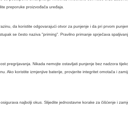
ijedite preporuke proizvođača uređaja.
zinu, da koristite odgovarajući otvor za punjenje i da pri prvom punjen
tupak se često naziva "priming". Pravilno primanje sprječava spaljivanje
ost pregrijavanja. Nikada nemojte ostavljati punjenje bez nadzora tijek
 Ako koristite izmjenjive baterije, provjerite integritet omotača i zamij
sigurava najbolji okus. Slijedite jednostavne korake za čišćenje i zamj