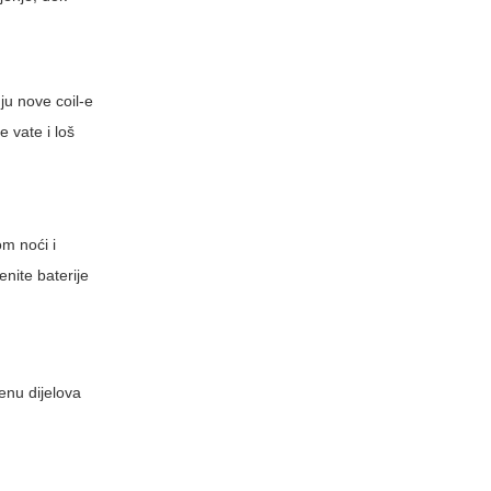
ju nove coil-e
 vate i loš
om noći i
enite baterije
enu dijelova