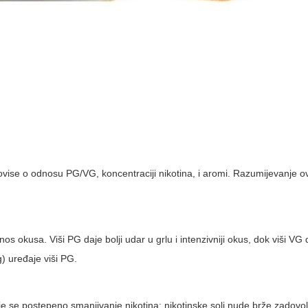
ise o odnosu PG/VG, koncentraciji nikotina, i aromi. Razumijevanje 
enos okusa. Viši PG daje bolji udar u grlu i intenzivniji okus, dok viši VG
) uređaje viši PG.
je se postepeno smanjivanje nikotina; nikotinske soli nude brže zadovol