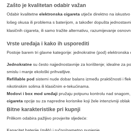
Zašto je kvalitetan odabir važan
Odabir kvalitetne
elektronska cigareta
utječe direktno na iskustvo 
lošeg okusa ili problema s baterijom, a također dopušta jednostavnij
klasičnih cigareta, ili samo tražite alternativu, razumijevanje os
Vrste uređaja i kako ih usporediti
Postoje barem tri glavne kategorije: jednokratne (pod)
elektronska 
Jednokratne
su često najjednostavnije za korištenje; idealne za p
smislu i manje ekološki prihvatljive.
Refillable pod
sistemi nude dobar balans između praktičnosti i fleks
nikotinskim solima ili klasičnim e-tekućinama.
Modovi i box mod uređaji
pružaju potpunu kontrolu nad snagom, 
cigareta
opcije su za napredne korisnike koji žele intenzivniji obla
Bitne karakteristike pri kupnji
Prilikom odabira pažljivo provjerite sljedeće:
Kapacitet baterije (mAh) i ručno/pametno punjenje