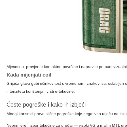
Mjesecno: provjerite kontaktne površine i napravite potpuni vizualn
Kada mijenjati coil
Grijača glava gubi učinkovitost s vremenom; znakovi su: oslabljen oku
intenzitetu korištenja i vrsti e-tekućine.
Česte pogreške i kako ih izbjeći
Mnogi korisnici prave slične pogreške koje negativno utječu na isk
Neprimjeren izbor tekućine za uređaj — visoki VG u malim MTL ur