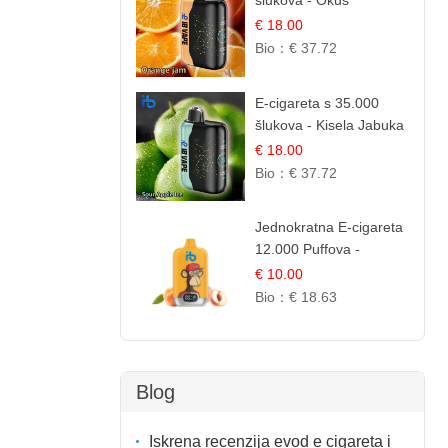
šlukova - Okus
Narančinog Džema |
€ 18.00
Dugotrajno Iskustvo
Bio：
€ 37.72
E-cigareta s 35.000
šlukova - Kisela Jabuka
Led | Osježavajući
€ 18.00
Kiselo-Slatki Okus
Bio：
€ 37.72
Jednokratna E-cigareta
12.000 Puffova -
Breskva i Voćni Sok |
€ 10.00
Osježavajuća Voćna
Bio：
€ 18.63
Mješavina
Blog
Iskrena recenzija evod e cigareta i