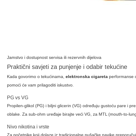
Jamstvo i dostupnost servisa ili rezervnih dijelova
Praktični savjeti za punjenje i odabir tekućine
Kada govorimo o tekućinama,
elektronska cigareta
performanse ov
pomoći će vam prilagoditi iskustvo.
PG vs VG
Propilen-glikol (PG) i biljni glicerin (VG) određuju gustoću pare i pr
oblake. Za sub-ohm uređaje birajte veći VG, za MTL (mouth-to-lung
Nivo nikotina i vrste
Za početnike koji dolaze iz tradicionalne pušačke navike preporuču