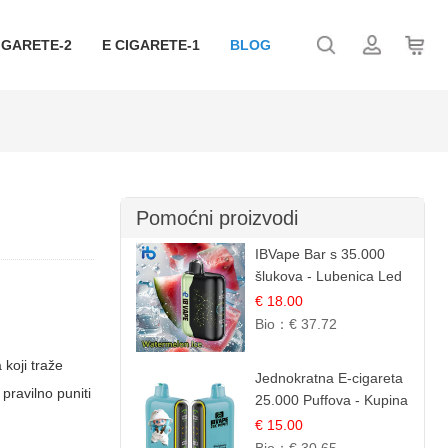
IGARETE-2
E CIGARETE-1
BLOG
Pomoćni proizvodi
IBVape Bar s 35.000
šlukova - Lubenica Led
| Osježavajući Ljetni
€ 18.00
Okus
Bio：
€ 37.72
 koji traže
Jednokratna E-cigareta
pravilno puniti
25.000 Puffova - Kupina
& Borovnica | Šumska
€ 15.00
Voćna Mješavina