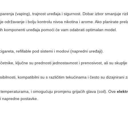
parenja (vaping), trajnost uređaja i sigurnost. Dobar izbor smanjuje riz
e održavanje i bolju kontrolu nivoa nikotina i arome. Ako planirate prel
novnih komponenti uređaja pomoći će vam odabrati optimalan model.
cigareta
, refillable pod sistemi i modovi (napredni uređaji).
očetnike, ključne su prednosti jednostavnost i prenosivost, ali su skupl
ibilnosti, kompatibilni su s različitim tekućinama i često su dizajnirani
temperaturama, i omogućuju promjenu grijaćih glava (coil). Ove
elekt
k i napredne postavke.