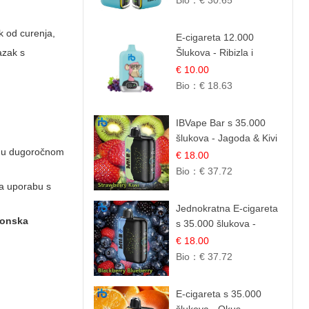
Bio：
€ 30.65
ik od curenja,
E-cigareta 12.000
azak s
Šlukova - Ribizla i
Grožđe | Elegantna
€ 10.00
Voćna Kombinacija
Bio：
€ 18.63
IBVape Bar s 35.000
šlukova - Jagoda & Kivi
je u dugoročnom
| Osježavajuća Voćna
€ 18.00
Mješavina
Bio：
€ 37.72
 za uporabu s
Jednokratna E-cigareta
ronska
s 35.000 šlukova -
Kupina & Borovnica |
€ 18.00
Intenzivna Mješavina
Bio：
€ 37.72
Šumskog Voća
E-cigareta s 35.000