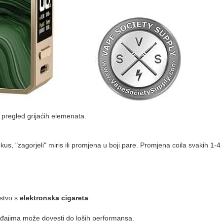
i pregled grijaćih elemenata.
s, "zagorjeli" miris ili promjena u boji pare. Promjena coila svakih 1-4
ustvo s
elektronska cigareta
:
eđajima može dovesti do loših performansa.