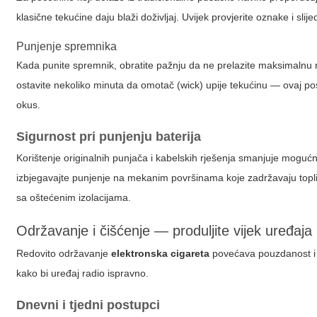
klasične tekućine daju blaži doživljaj. Uvijek provjerite oznake i sl
Punjenje spremnika
Kada punite spremnik, obratite pažnju da ne prelazite maksimalnu ra
ostavite nekoliko minuta da omotač (wick) upije tekućinu — ovaj pos
okus.
Sigurnost pri punjenju baterija
Korištenje originalnih punjača i kabelskih rješenja smanjuje mogućn
izbjegavajte punjenje na mekanim površinama koje zadržavaju toplinu.
sa oštećenim izolacijama.
Održavanje i čišćenje — produljite vijek uređaja
Redovito održavanje
elektronska cigareta
povećava pouzdanost i o
kako bi uređaj radio ispravno.
Dnevni i tjedni postupci