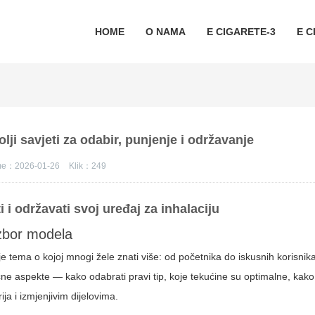
HOME
O NAMA
E CIGARETE-3
E C
ji savjeti za odabir, punjenje i održavanje
eme：2026-01-26
Klik：
249
i održavati svoj uređaj za inhalaciju
izbor modela
e tema o kojoj mnogi žele znati više: od početnika do iskusnih korisnika
ne aspekte — kako odabrati pravi tip, koje tekućine su optimalne, kako 
rija i izmjenjivim dijelovima.