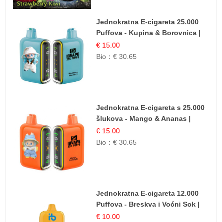
Jednokratna E-cigareta 25.000
Puffova - Kupina & Borovnica |
Šumska Voćna Mješavina
€ 15.00
Bio：
€ 30.65
Jednokratna E-cigareta s 25.000
šlukova - Mango & Ananas |
Egzotična Voćna Mješavina
€ 15.00
Bio：
€ 30.65
Jednokratna E-cigareta 12.000
Puffova - Breskva i Voćni Sok |
Osježavajuća Voćna Mješavina
€ 10.00