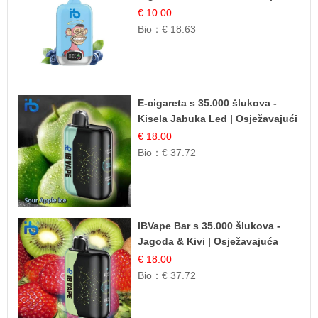
IBVape
€ 10.00
Bio：
€ 18.63
E-cigareta s 35.000 šlukova -
Kisela Jabuka Led | Osježavajući
Kiselo-Slatki Okus
€ 18.00
Bio：
€ 37.72
IBVape Bar s 35.000 šlukova -
Jagoda & Kivi | Osježavajuća
Voćna Mješavina
€ 18.00
Bio：
€ 37.72