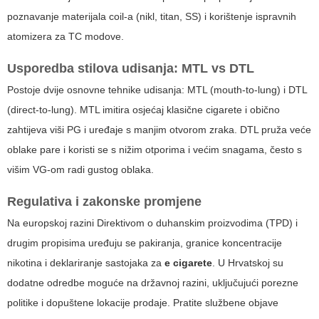
poznavanje materijala coil-a (nikl, titan, SS) i korištenje ispravnih
atomizera za TC modove.
Usporedba stilova udisanja: MTL vs DTL
Postoje dvije osnovne tehnike udisanja: MTL (mouth-to-lung) i DTL
(direct-to-lung). MTL imitira osjećaj klasične cigarete i obično
zahtijeva viši PG i uređaje s manjim otvorom zraka. DTL pruža veće
oblake pare i koristi se s nižim otporima i većim snagama, često s
višim VG-om radi gustog oblaka.
Regulativa i zakonske promjene
Na europskoj razini Direktivom o duhanskim proizvodima (TPD) i
drugim propisima uređuju se pakiranja, granice koncentracije
nikotina i deklariranje sastojaka za
e cigarete
. U Hrvatskoj su
dodatne odredbe moguće na državnoj razini, uključujući porezne
politike i dopuštene lokacije prodaje. Pratite službene objave