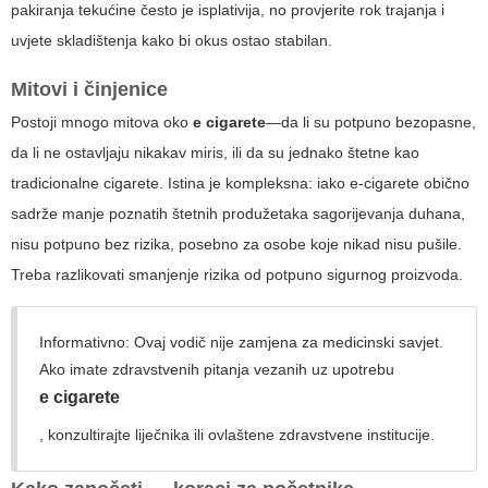
pakiranja tekućine često je isplativija, no provjerite rok trajanja i
uvjete skladištenja kako bi okus ostao stabilan.
Mitovi i činjenice
Postoji mnogo mitova oko
e cigarete
—da li su potpuno bezopasne,
da li ne ostavljaju nikakav miris, ili da su jednako štetne kao
tradicionalne cigarete. Istina je kompleksna: iako e-cigarete obično
sadrže manje poznatih štetnih produžetaka sagorijevanja duhana,
nisu potpuno bez rizika, posebno za osobe koje nikad nisu pušile.
Treba razlikovati smanjenje rizika od potpuno sigurnog proizvoda.
Informativno: Ovaj vodič nije zamjena za medicinski savjet.
Ako imate zdravstvenih pitanja vezanih uz upotrebu
e cigarete
, konzultirajte liječnika ili ovlaštene zdravstvene institucije.