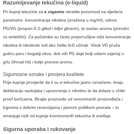
Razumijevanje tekućina (e-liquid)
Pri kupnji tekućine za
e cigarete
obratite pozornost na sljedeće
parametre: koncentracija nikotina (izražena u mg/ml), odnos
PG/VG (propan-0-2-glikol i biljni glicerin), te sastav aroma (prirodni
vs sintetički). Za početnike su često preporučljive niže koncentracije
nikotina ili nikotinski soli ako želite brži učinak. Visok VG pruža
gušću paru i bogatiji okus, dok viši PG daje bolji udarni osjećaj u
grlu (throat hit) i bolje prenosi aromu.
Sigurnosne oznake i provjera kvalitete
Prije kupnje provjerite da li su e-tekućine jasno označene, imaju
deklaraciju sastojaka i upozorenja o nikotinu te da dolaze u child-
proof bočicama. Birajte proizvode od renomiranih proizvođača i
trgovina s dobrim recenzijama i jasnom politikom povrata – to
smanjuje rizik od kupnje krivotvorenih tekućina ili uređaja.
Sigurna uporaba i rukovanje