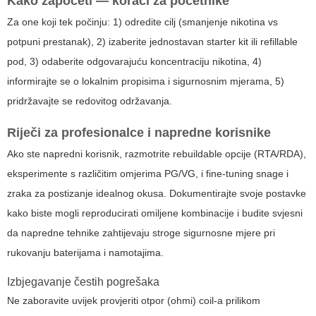
Kako započeti — koraci za početnike
Za one koji tek počinju: 1) odredite cilj (smanjenje nikotina vs
potpuni prestanak), 2) izaberite jednostavan starter kit ili refillable
pod, 3) odaberite odgovarajuću koncentraciju nikotina, 4)
informirajte se o lokalnim propisima i sigurnosnim mjerama, 5)
pridržavajte se redovitog održavanja.
Riječi za profesionalce i napredne korisnike
Ako ste napredni korisnik, razmotrite rebuildable opcije (RTA/RDA),
eksperimente s različitim omjerima PG/VG, i fine-tuning snage i
zraka za postizanje idealnog okusa. Dokumentirajte svoje postavke
kako biste mogli reproducirati omiljene kombinacije i budite svjesni
da napredne tehnike zahtijevaju stroge sigurnosne mjere pri
rukovanju baterijama i namotajima.
Izbjegavanje čestih pogrešaka
Ne zaboravite uvijek provjeriti otpor (ohmi) coil-a prilikom