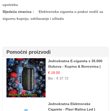
upotrebu
Sljedeća stranica：
Elektronska cigareta u praksi vodič za
sigurnu kupnju, održavanje i uštedu
Pomoćni proizvodi
Jednokratna E-cigareta s 35.000
šlukova - Kupina & Borovnica |
Intenzivna Mješavina Šumskog
€ 18.00
Voća
Bio：
€ 37.72
Jednokratna Elektronske
Cigarete - Plavi Malina Led |