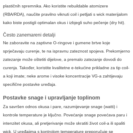
plastičnih spremnika. Ako koristite rebuildable atomizere
(RBA/RDA), naučite pravilno viknuti coil i petljati s wick materijalom
kako biste postigli optimalan okus i izbjegli suho pečenje (dry hit).
Često zanemareni detalji
Ne zaboravite na zaptivne O-ringove i gumene brtve koje
sprječavaju curenje, te na ispravnu zateznost spojeva. Prekomjerno
zatezanje može oštetiti dijelove, a premalo zatezanje dovodi do
curenja. Također, koristite kvalitetne e-tekućine prikladne za tip coil-
a koji imate; neke arome i visoke koncentracije VG-a zahtijevaju
specifične postavke uređaja.
Postavke snage i upravljanje toplinom
Za savršen odnos okusa i pare, razumijevanje snage (watti) i
kontrole temperature je ključno. Povećanje snage povećava paru i
intenzitet okusa, ali pretjerivanje može skratiti život coil-a ili spaliti
wick. U uređajima s kontrolom temperature preporučuje se