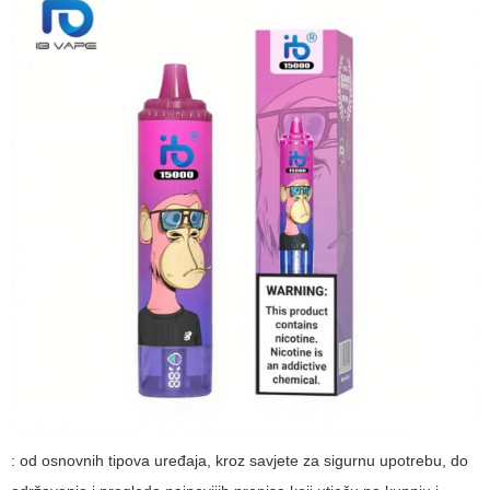
: od osnovnih tipova uređaja, kroz savjete za sigurnu upotrebu, do