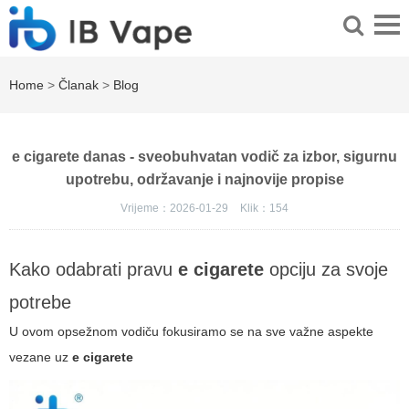
Home
>
Članak
>
Blog
e cigarete danas - sveobuhvatan vodič za izbor, sigurnu
upotrebu, održavanje i najnovije propise
Vrijeme：2026-01-29
Klik：
154
Kako odabrati pravu
e cigarete
opciju za svoje
potrebe
U ovom opsežnom vodiču fokusiramo se na sve važne aspekte
vezane uz
e cigarete