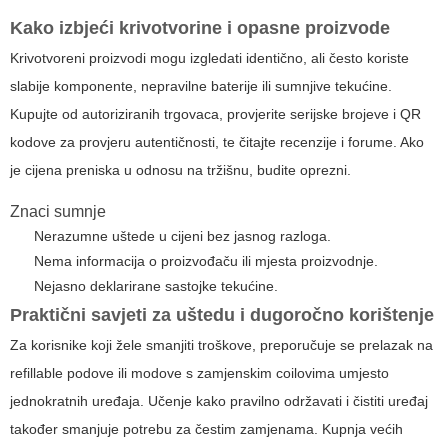
Kako izbjeći krivotvorine i opasne proizvode
Krivotvoreni proizvodi mogu izgledati identično, ali često koriste
slabije komponente, nepravilne baterije ili sumnjive tekućine.
Kupujte od autoriziranih trgovaca, provjerite serijske brojeve i QR
kodove za provjeru autentičnosti, te čitajte recenzije i forume. Ako
je cijena preniska u odnosu na tržišnu, budite oprezni.
Znaci sumnje
Nerazumne uštede u cijeni bez jasnog razloga.
Nema informacija o proizvođaču ili mjesta proizvodnje.
Nejasno deklarirane sastojke tekućine.
Praktični savjeti za uštedu i dugoročno korištenje
Za korisnike koji žele smanjiti troškove, preporučuje se prelazak na
refillable podove ili modove s zamjenskim coilovima umjesto
jednokratnih uređaja. Učenje kako pravilno održavati i čistiti uređaj
također smanjuje potrebu za čestim zamjenama. Kupnja većih