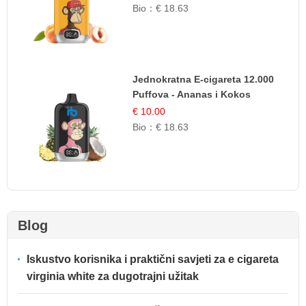
Bio：
€ 18.63
Jednokratna E-cigareta 12.000
Puffova - Ananas i Kokos
Sladoled | Tropski Desert
€ 10.00
Bio：
€ 18.63
Blog
Iskustvo korisnika i praktični savjeti za e cigareta
virginia white za dugotrajni užitak