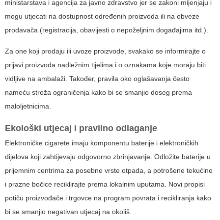
ministarstava i agencija za javno zdravstvo jer se zakoni mijenjaju i
mogu utjecati na dostupnost određenih proizvoda ili na obveze
prodavača (registracija, obavijesti o nepoželjnim događajima itd.).
Za one koji prodaju ili uvoze proizvode, svakako se informirajte o
prijavi proizvoda nadležnim tijelima i o oznakama koje moraju biti
vidljive na ambalaži. Također, pravila oko oglašavanja često
nameću stroža ograničenja kako bi se smanjio doseg prema
maloljetnicima.
Ekološki utjecaj i pravilno odlaganje
Elektroničke cigarete imaju komponentu baterije i elektroničkih
dijelova koji zahtijevaju odgovorno zbrinjavanje. Odložite baterije u
prijemnim centrima za posebne vrste otpada, a potrošene tekućine
i prazne bočice reciklirajte prema lokalnim uputama. Novi propisi
potiču proizvođače i trgovce na program povrata i recikliranja kako
bi se smanjio negativan utjecaj na okoliš.