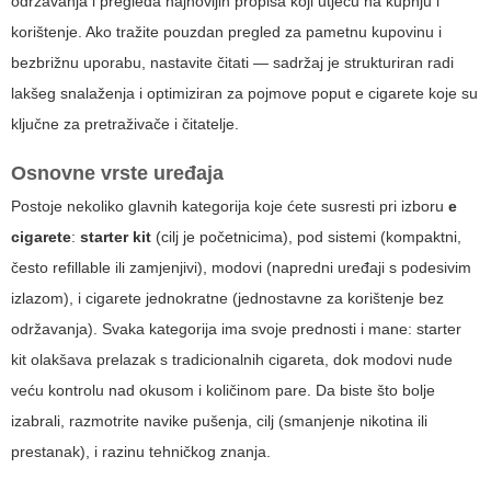
održavanja i pregleda najnovijih propisa koji utječu na kupnju i
korištenje. Ako tražite pouzdan pregled za pametnu kupovinu i
bezbrižnu uporabu, nastavite čitati — sadržaj je strukturiran radi
lakšeg snalaženja i optimiziran za pojmove poput
e cigarete
koje su
ključne za pretraživače i čitatelje.
Osnovne vrste uređaja
Postoje nekoliko glavnih kategorija koje ćete susresti pri izboru
e
cigarete
:
starter kit
(cilj je početnicima), pod sistemi (kompaktni,
često refillable ili zamjenjivi), modovi (napredni uređaji s podesivim
izlazom), i cigarete jednokratne (jednostavne za korištenje bez
održavanja). Svaka kategorija ima svoje prednosti i mane: starter
kit olakšava prelazak s tradicionalnih cigareta, dok modovi nude
veću kontrolu nad okusom i količinom pare. Da biste što bolje
izabrali, razmotrite navike pušenja, cilj (smanjenje nikotina ili
prestanak), i razinu tehničkog znanja.