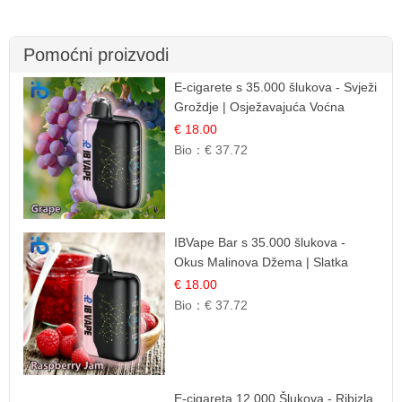
Pomoćni proizvodi
E-cigarete s 35.000 šlukova - Svježi
Groždje | Osježavajuća Voćna
Aroma
€ 18.00
Bio：
€ 37.72
IBVape Bar s 35.000 šlukova -
Okus Malinova Džema | Slatka
Voćna Aroma
€ 18.00
Bio：
€ 37.72
E-cigareta 12.000 Šlukova - Ribizla