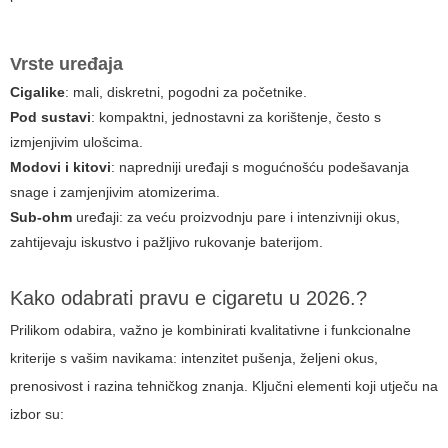
Vrste uređaja
Cigalike
: mali, diskretni, pogodni za početnike.
Pod sustavi
: kompaktni, jednostavni za korištenje, često s
izmjenjivim ulošcima.
Modovi i kitovi
: napredniji uređaji s mogućnošću podešavanja
snage i zamjenjivim atomizerima.
Sub-ohm
uređaji: za veću proizvodnju pare i intenzivniji okus,
zahtijevaju iskustvo i pažljivo rukovanje baterijom.
Kako odabrati pravu e cigaretu u 2026.?
Prilikom odabira, važno je kombinirati kvalitativne i funkcionalne
kriterije s vašim navikama: intenzitet pušenja, željeni okus,
prenosivost i razina tehničkog znanja. Ključni elementi koji utječu na
izbor su: