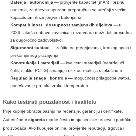
Baterija i autonomija
— provjerite kapacitet (mAh) i brzinu
punjenja; za dnevnu uporabu preporučuju se uređaji s većim
kapacitetom ili izmjenjivim baterijama.
Kompatibilnost i dostupnost zamjenskih dijelova
— u
2026. lakoća nabave zavojnica i rezervoara može biti presudna
za dugoročno zadovoljstvo.
Sigurnosni sustavi
— zaštita od pregrijavanja, kratkog spoja i
prekomjernog pražnjenja.
Konstrukcija i materijali
— kvalitetni materijali (nehrđajući
čelik, staklo, PCTG) smanjuju rizik od reakcija s tekućinom.
Regulacija snage i kontrole
— mogućnost prilagodbe watt-a,
podešavanje protoka zraka i temperature.
Kako testirati pouzdanost i kvalitetu
Prije kupnje obratite pažnju na recenzije, garanciju i certifikate.
Autentične
e cigareta
marke često imaju serijske brojeve i podršku
proizvođača. Ako kupujete online, provjerite reputaciju trgovca i