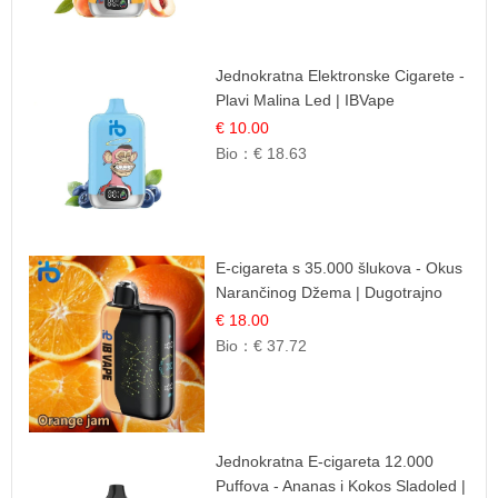
Jednokratna Elektronske Cigarete -
Plavi Malina Led | IBVape
€ 10.00
Bio：
€ 18.63
E-cigareta s 35.000 šlukova - Okus
Narančinog Džema | Dugotrajno
Iskustvo
€ 18.00
Bio：
€ 37.72
Jednokratna E-cigareta 12.000
Puffova - Ananas i Kokos Sladoled |