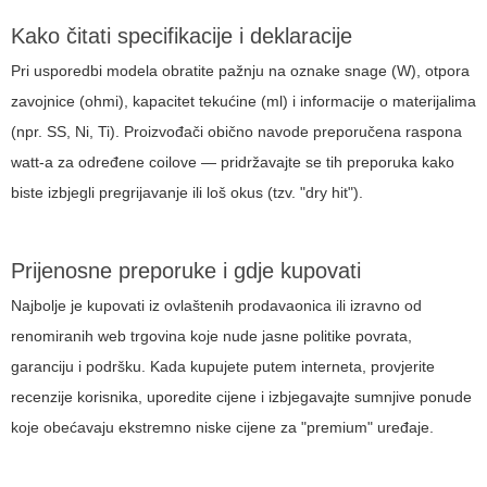
Kako čitati specifikacije i deklaracije
Pri usporedbi modela obratite pažnju na oznake snage (W), otpora
zavojnice (ohmi), kapacitet tekućine (ml) i informacije o materijalima
(npr. SS, Ni, Ti). Proizvođači obično navode preporučena raspona
watt-a za određene coilove — pridržavajte se tih preporuka kako
biste izbjegli pregrijavanje ili loš okus (tzv. "dry hit").
Prijenosne preporuke i gdje kupovati
Najbolje je kupovati iz ovlaštenih prodavaonica ili izravno od
renomiranih web trgovina koje nude jasne politike povrata,
garanciju i podršku. Kada kupujete putem interneta, provjerite
recenzije korisnika, uporedite cijene i izbjegavajte sumnjive ponude
koje obećavaju ekstremno niske cijene za "premium" uređaje.