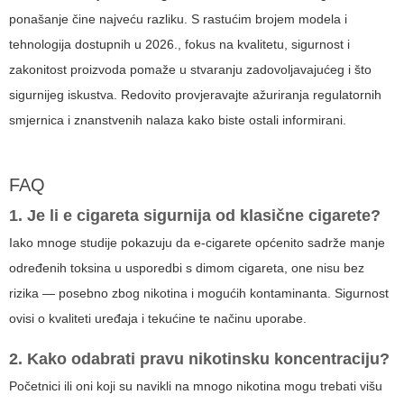
ponašanje čine najveću razliku. S rastućim brojem modela i
tehnologija dostupnih u 2026., fokus na kvalitetu, sigurnost i
zakonitost proizvoda pomaže u stvaranju zadovoljavajućeg i što
sigurnijeg iskustva. Redovito provjeravajte ažuriranja regulatornih
smjernica i znanstvenih nalaza kako biste ostali informirani.
FAQ
1. Je li
e cigareta
sigurnija od klasične cigarete?
Iako mnoge studije pokazuju da e-cigarete općenito sadrže manje
određenih toksina u usporedbi s dimom cigareta, one nisu bez
rizika — posebno zbog nikotina i mogućih kontaminanta. Sigurnost
ovisi o kvaliteti uređaja i tekućine te načinu uporabe.
2. Kako odabrati pravu nikotinsku koncentraciju?
Početnici ili oni koji su navikli na mnogo nikotina mogu trebati višu