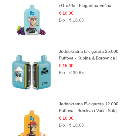
i Grožđe | Elegantna Voćna
Kombinacija
€ 10.00
Bio：
€ 18.63
Jednokratna E-cigareta 25.000
Puffova - Kupina & Borovnica |
Šumska Voćna Mješavina
€ 15.00
Bio：
€ 30.65
Jednokratna E-cigareta 12.000
Puffova - Breskva i Voćni Sok |
Osježavajuća Voćna Mješavina
€ 10.00
Bio：
€ 18.63