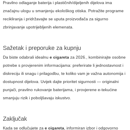
Pravilno odlaganje baterija i plastičnih/dijeljenih dijelova ima
značajnu ulogu u smanjenju ekološkog otiska. Potražite programe
recikliranja i pridržavajte se uputa proizvođača za sigurno
zbrinjavanje upotrijebljenih elemenata.
Sažetak i preporuke za kupnju
Da biste odabrali idealnu
e cigareta
za 2026., kombinirajte osobne
potrebe s provjerenim informacijama: preferirate li jednostavnost i
diskreciju ili snagu i prilagodbu, te koliko vam je važna autonomija i
dostupnost dijelova. Uvijek dajte prioritet sigurnosti — originalni
punjači, pravilno rukovanje baterijama, i provjerene e-tekućine
smanjuju rizik i poboljšavaju iskustvo.
Zaključak
Kada se odlučujete za
e cigareta
, informiran izbor i odgovorno