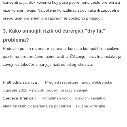
koncentraciju, dok korisnici koji puše povremeno često preferiraju
niže koncentracije. Najbolje je konzultirati stručnjaka ili započeti s
preporučenom srednjom razinom te postupno prilagoditi.
3. Kako smanjiti rizik od curenja i "dry hit"
problema?
Redovito punite rezervoar ispravno, koristite kompatibilne coilove i
pazite na preporučenu razinu watt-a. Čišćenje i pravilna instalacija
zavojnice također smanjuju rizik od lošeg iskustva.
Prethodna stranica：
Pregled i recenzije handy elektronske
cigarete 2026 – najbolji modeli i praktični savjeti
Sljedeća stranica：
Kompletan vodič i praktični savjeti o
elektroničkim cigaretama za početnike i iskusne korisnike