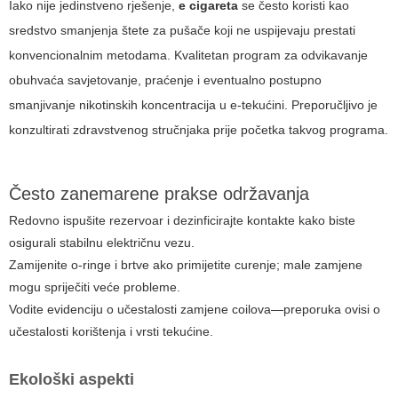
Iako nije jedinstveno rješenje,
e cigareta
se često koristi kao
sredstvo smanjenja štete za pušače koji ne uspijevaju prestati
konvencionalnim metodama. Kvalitetan program za odvikavanje
obuhvaća savjetovanje, praćenje i eventualno postupno
smanjivanje nikotinskih koncentracija u e-tekućini. Preporučljivo je
konzultirati zdravstvenog stručnjaka prije početka takvog programa.
Često zanemarene prakse održavanja
Redovno ispušite rezervoar i dezinficirajte kontakte kako biste
osigurali stabilnu električnu vezu.
Zamijenite o-ringe i brtve ako primijetite curenje; male zamjene
mogu spriječiti veće probleme.
Vodite evidenciju o učestalosti zamjene coilova—preporuka ovisi o
učestalosti korištenja i vrsti tekućine.
Ekološki aspekti