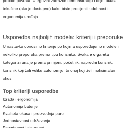
politike povrata. U trgovini zatražite demonstraciju i osjet okusa
tekućine (ako je dostupno) kako biste procijenili udobnost i
ergonomiju uređaja.
Usporedba najboljih modela: kriteriji i preporuke
U nastavku donosimo kriterije po kojima uspoređujemo modele i
nekoliko preporuka prema tipu korisnika. Svaka
e cigareta
kategorizirana je prema primjeni: početnik, napredni korisnik,
korisnik koji želi veliku autonomiju, te onaj koji želi maksimalan
okus.
Top kriteriji usporedbe
Izrada i ergonomija
Autonomija baterije
Kvaliteta okusa i proizvodnja pare
Jednostavnost održavanja
Pouzdanost i sigurnost