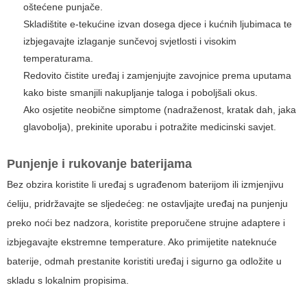
oštećene punjače.
Skladištite e-tekućine izvan dosega djece i kućnih ljubimaca te
izbjegavajte izlaganje sunčevoj svjetlosti i visokim
temperaturama.
Redovito čistite uređaj i zamjenjujte zavojnice prema uputama
kako biste smanjili nakupljanje taloga i poboljšali okus.
Ako osjetite neobične simptome (nadraženost, kratak dah, jaka
glavobolja), prekinite uporabu i potražite medicinski savjet.
Punjenje i rukovanje baterijama
Bez obzira koristite li uređaj s ugrađenom baterijom ili izmjenjivu
ćeliju, pridržavajte se sljedećeg: ne ostavljajte uređaj na punjenju
preko noći bez nadzora, koristite preporučene strujne adaptere i
izbjegavajte ekstremne temperature. Ako primijetite nateknuće
baterije, odmah prestanite koristiti uređaj i sigurno ga odložite u
skladu s lokalnim propisima.