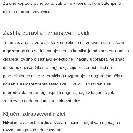
Za one koji žele puno pare: sub-ohm kitovi s velikim baterijama i
niskim otporom zavojnica.
Zaštita zdravlja i znanstveni uvidi
Teme vezane uz zdravlje su kompleksne i brzo evoluiraju. Iako
e
cigareta
obično sadrži manje štetnih kemikalija od konvencionalnih
cigareta (ovisno o sastavu e-tekućine i načinu uporabe), ne znači
da su bez rizika. Glavne brige uključuju izloženost nikotinu,
potencijalne toksine iz termičkog razgradnje te dugoročne učinke
udisanja aerosoliziranih sastojaka. U 2026. istraživanja su
napredovala, no mnogi aspekti dugotrajnog rizika još uvijek
zahtijevaju dodatne longitudinalne studije.
Ključni zdravstveni rizici
Nikotin
: ovisnost, kardiovaskularni učinci, negativan utjecaj na
razvoj mozga kod adolescenata.