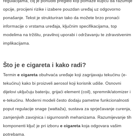
regulacijama, cilj je ponuditi pregled koji pomaže kupcu da razumije
opcije, procijeni rizike i izabere pouzdan uređaj uz odgovorno
ponašanje. Tekst je strukturiran tako da možete brzo pronaći
informacije o vrstama uređaja, ključnim specifikacijama, top
modelima na tržištu, pravilnoj uporabi i održavanju te zdravstvenim
implikacijama.
Što je e cigareta i kako radi?
Termin
e cigareta
obuhvaća uređaje koji zagrijavaju tekućinu (e-
tekućinu) kako bi proizveli aerosol koji korisnik udiše. Osnovni
dijelovi uključuju bateriju, grijaći element (coil), spremnik/atomizer i
e-tekućinu. Moderni modeli često dodaju pametne funkcionalnosti
poput regulacije snage (wattaža), sustava za sprječavanje curenja,
zamjenjivih zavojnica i sigurnosnih mehanizama. Razumijevanje tih
komponenti ključ je pri izboru
e cigareta
koja odgovara vašim
potrebama.