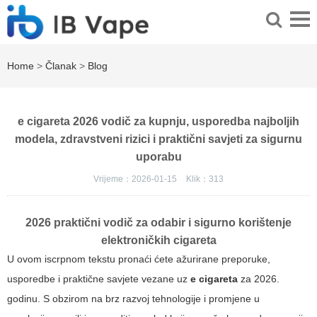
Home
>
Članak
>
Blog
e cigareta 2026 vodič za kupnju, usporedba najboljih
modela, zdravstveni rizici i praktični savjeti za sigurnu
uporabu
Vrijeme：2026-01-15
Klik：
313
2026 praktični vodič za odabir i sigurno korištenje
elektroničkih cigareta
U ovom iscrpnom tekstu pronaći ćete ažurirane preporuke,
usporedbe i praktične savjete vezane uz
e cigareta
za 2026.
godinu. S obzirom na brz razvoj tehnologije i promjene u