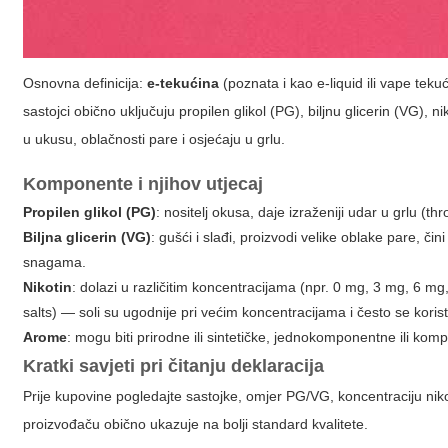
Osnovna definicija:
e-tekućina
(poznata i kao e-liquid ili vape teku
sastojci obično uključuju propilen glikol (PG), biljnu glicerin (VG)
u ukusu, oblačnosti pare i osjećaju u grlu.
Komponente i njihov utjecaj
Propilen glikol (PG)
: nositelj okusa, daje izraženiji udar u grlu (t
Biljna glicerin (VG)
: gušći i slađi, proizvodi velike oblake pare, č
snagama.
Nikotin
: dolazi u različitim koncentracijama (npr. 0 mg, 3 mg, 6 mg, 
salts) — soli su ugodnije pri većim koncentracijama i često se kori
Arome
: mogu biti prirodne ili sintetičke, jednokomponentne ili ko
Kratki savjeti pri čitanju deklaracija
Prije kupovine pogledajte sastojke, omjer PG/VG, koncentraciju ni
proizvođaču obično ukazuje na bolji standard kvalitete.