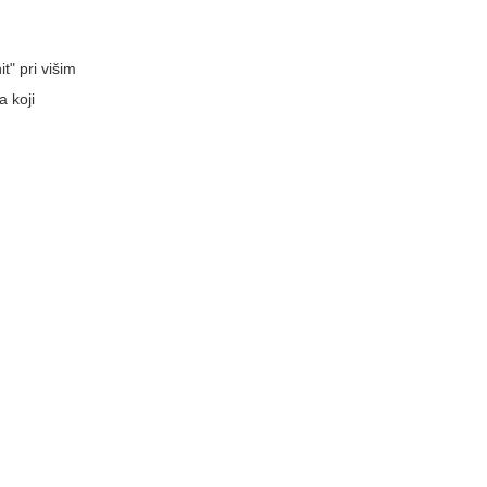
t" pri višim
a koji