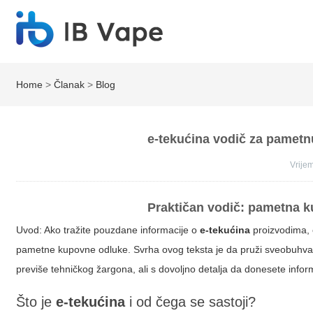
Home
>
Članak
>
Blog
e-tekućina vodič za pametnu
Vrij
Praktičan vodič: pametna ku
Uvod: Ako tražite pouzdane informacije o
e-tekućina
proizvodima, 
pametne kupovne odluke. Svrha ovog teksta je da pruži sveobuhvatne
previše tehničkog žargona, ali s dovoljno detalja da donesete infor
Što je
e-tekućina
i od čega se sastoji?