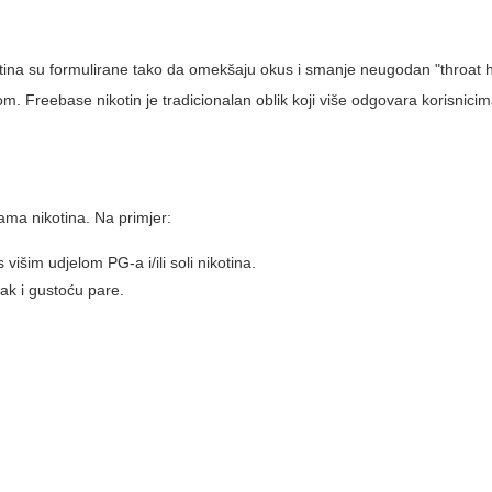
ikotina su formulirane tako da omekšaju okus i smanje neugodan "throat hi
. Freebase nikotin je tradicionalan oblik koji više odgovara korisnicim
tama nikotina. Na primjer:
 višim udjelom PG-a i/ili soli nikotina.
ak i gustoću pare.