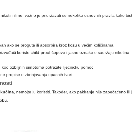
i nikotin ili ne, važno je pridržavati se nekoliko osnovnih pravila kako bist
ovan ako se proguta ili apsorbira kroz kožu u većim količinama.
oizvođači koriste child-proof čepove i jasne oznake o sadržaju nikotina.
kod ozbiljnih simptoma potražite liječničku pomoć.
lne propise o zbrinjavanju opasnih tvari.
nosti
ekućina
, nemojte ju koristiti. Također, ako pakiranje nije zapečaćeno ili
robu.