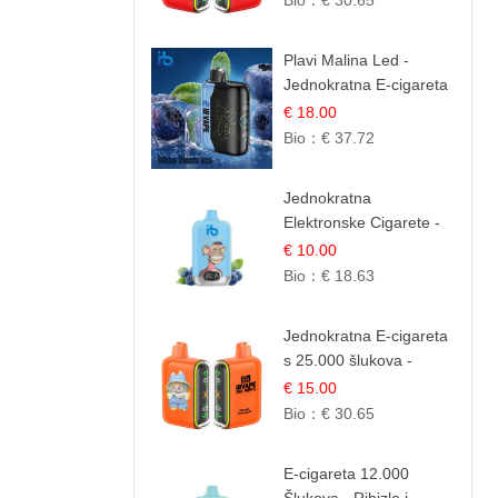
Bio：
€ 30.65
Plavi Malina Led -
Jednokratna E-cigareta
s 35.000 šlukova |
€ 18.00
IBVape
Bio：
€ 37.72
Jednokratna
Elektronske Cigarete -
Plavi Malina Led |
€ 10.00
IBVape
Bio：
€ 18.63
Jednokratna E-cigareta
s 25.000 šlukova -
Mango & Ananas |
€ 15.00
Egzotična Voćna
Bio：
€ 30.65
Mješavina
E-cigareta 12.000