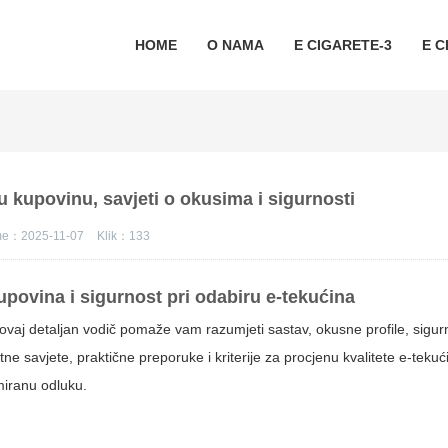
HOME
O NAMA
E CIGARETE-3
E C
 kupovinu, savjeti o okusima i sigurnosti
eme：2025-11-07
Klik：
133
povina i sigurnost pri odabiru e-tekućina
ovaj detaljan vodič pomaže vam razumjeti sastav, okusne profilе, sigur
 savjete, praktične preporuke i kriterije za procjenu kvalitete
e-tekuć
miranu odluku.