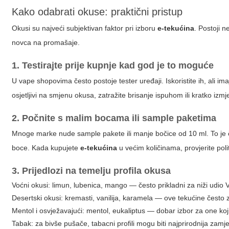
Kako odabrati okuse: praktični pristup
Okusi su najveći subjektivan faktor pri izboru
e-tekućina
. Postoji n
novca na promašaje.
1. Testirajte prije kupnje kad god je to moguće
U vape shopovima često postoje tester uređaji. Iskoristite ih, ali i
osjetljivi na smjenu okusa, zatražite brisanje ispuhom ili kratko izmj
2. Počnite s malim bocama ili sample paketima
Mnoge marke nude sample pakete ili manje bočice od 10 ml. To je čes
boce. Kada kupujete
e-tekućina
u većim količinama, provjerite pol
3. Prijedlozi na temelju profila okusa
Voćni okusi: limun, lubenica, mango — često prikladni za niži udio V
Desertski okusi: kremasti, vanilija, karamela — ove tekućine često zah
Mentol i osvježavajući: mentol, eukaliptus — dobar izbor za one koj
Tabak: za bivše pušače, tabacni profili mogu biti najprirodnija zamjen