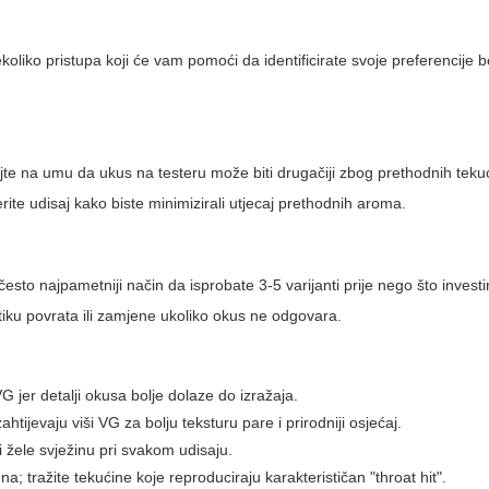
ekoliko pristupa koji će vam pomoći da identificirate svoje preferencije 
majte na umu da ukus na testeru može biti drugačiji zbog prethodnih teku
erite udisaj kako biste minimizirali utjecaj prethodnih aroma.
to najpametniji način da isprobate 3-5 varijanti prije nego što investir
itiku povrata ili zamjene ukoliko okus ne odgovara.
G jer detalji okusa bolje dolaze do izražaja.
tijevaju viši VG za bolju teksturu pare i prirodniji osjećaj.
i žele svježinu pri svakom udisaju.
a; tražite tekućine koje reproduciraju karakterističan "throat hit".