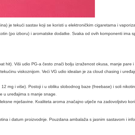
ćina) je tekući sastav koji se koristi u elektroničkim cigaretama i vaporiz
, nikotin (po izboru) i aromatske dodatke. Svaka od ovih komponenti ima s
hroat hit). Viši udio PG-a često znači bolju izraženost okusa, manje pare i
ini tekućinu viskoznijom. Veći VG udio idealan je za cloud chasing i uređa
12 mg i više). Postoji i u obliku slobodnog baze (freebase) i soli nikotin
ste u uređajima s manje snage.
mpleksne mješavine. Kvaliteta aroma značajno utječe na zadovoljstvo kori
kotina i datum proizvodnje. Pouzdana ambalaža s jasnim sastavom i in