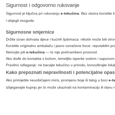
Sigurnost i odgovorno rukovanje
Sigurnost je ključna pri rukovanju
e-tekućina
. Bez obzira koristite l
i izbjegli nezgode.
Sigurnosne smjernice
Držite izvan dohvata djece i kućnih ljubimaca: nikotin može biti otr
Koristite originalnu ambalažu i jasno označene boce: reputabilni pr
Nemojte piti
e-tekućina
— to nije prehrambeni proizvod.
Ako dođe do kontakta s kožom, temeljito isperite vodom i sapunom; 
Pravilno odlaganje: ne bacajte tekućinu u prirodu; konzultirajte loka
Kako prepoznati nepravilnosti i potencijalne opas
Ako primijetite neuobičajeni miris, promjenu boje ili talog u boci
e-t
izbjegavajte kupnju jer to može ukazivati na kontaminaciju ili staru 