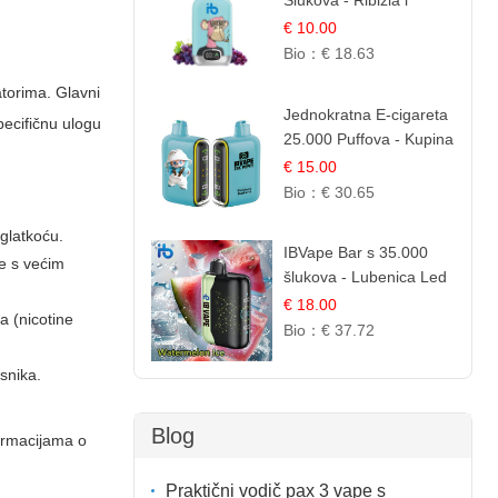
Šlukova - Ribizla i
Grožđe | Elegantna
€ 10.00
Voćna Kombinacija
Bio：
€ 18.63
atorima. Glavni
Jednokratna E-cigareta
pecifičnu ulogu
25.000 Puffova - Kupina
& Borovnica | Šumska
€ 15.00
Voćna Mješavina
Bio：
€ 30.65
 glatkoću.
IBVape Bar s 35.000
je s većim
šlukova - Lubenica Led
| Osježavajući Ljetni
€ 18.00
a (nicotine
Okus
Bio：
€ 37.72
snika.
Blog
formacijama o
Praktični vodič pax 3 vape s