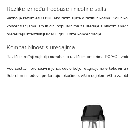
Razlike između freebase i nicotine salts
Važno je razumjeti razliku ako razmišljate o razini nikotina. Soli n
koncentracijama, što ih čini popularnima za uređaje s niskom snagom
preferiraju intenzivniji udar u grlu i niže koncentracije.
Kompatibilnost s uređajima
Različiti uređaji najbolje surađuju s različitim omjerima PG/VG i vrs
Pod sustavi i prenosivi mjeriči: često bolje reagiraju na
e-tekućina
s
Sub-ohm i modovi: preferiraju tekućine s višim udjelom VG-a za obl