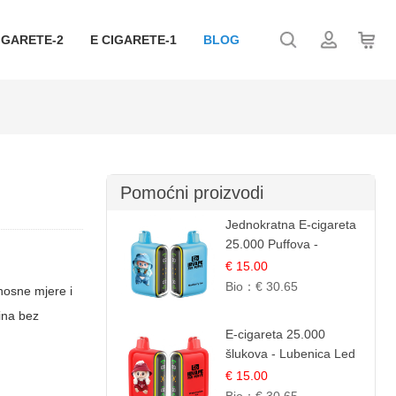
IGARETE-2
E CIGARETE-1
BLOG
Pomoćni proizvodi
Jednokratna E-cigareta
25.000 Puffova -
Jagodni Sladoled |
€ 15.00
Kremasta Slatka Okus
Bio：
€ 30.65
nosne mjere i
ina
bez
E-cigareta 25.000
šlukova - Lubenica Led
| Osježavajući Ljetni
€ 15.00
Okus