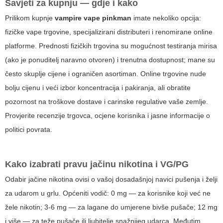
Savjeti za kupnju — gdje i kako
Prilikom kupnje
vampire vape pinkman
imate nekoliko opcija:
fizičke vape trgovine, specijalizirani distributeri i renomirane online
platforme. Prednosti fizičkih trgovina su mogućnost testiranja mirisa
(ako je ponuditelj naravno otvoren) i trenutna dostupnost; mane su
često skuplje cijene i ograničen asortiman. Online trgovine nude
bolju cijenu i veći izbor koncentracija i pakiranja, ali obratite
pozornost na troškove dostave i carinske regulative vaše zemlje.
Provjerite recenzije trgovca, ocjene korisnika i jasne informacije o
politici povrata.
Kako izabrati pravu jačinu nikotina i VG/PG
Odabir jačine nikotina ovisi o vašoj dosadašnjoj navici pušenja i želji
za udarom u grlu. Općeniti vodič: 0 mg — za korisnike koji već ne
žele nikotin; 3-6 mg — za lagane do umjerene bivše pušače; 12 mg
i više — za teže pušače ili ljubitelje snažnijeg udarca. Međutim,