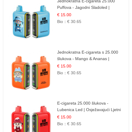
Jednokratna E-cigareta 25.000
Puffova - Jagodni Sladoled |
Kremasta Slatka Okus
€ 15.00
Bio：
€ 30.65
Jednokratna E-cigareta s 25.000
šlukova - Mango & Ananas |
Egzotična Voćna Mješavina
€ 15.00
Bio：
€ 30.65
E-cigareta 25.000 šlukova -
Lubenica Led | Osježavajući Ljetni
Okus
€ 15.00
Bio：
€ 30.65