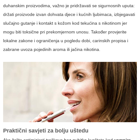
duhanskim proizvodima, važno je pridržavati se sigurnosnih uputa:
držati proizvode izvan dohvata djece i kućnih ljubimaca, izbjegavati
slučajno gutanje i kontakt s kožom kod tekućina s nikotinom jer
mogu biti toksične pri prekomjernom unosu. Također provjerite
lokalne zakone i ograničenja u pogledu dobi, carinskih propisa i
zabrane uvoza pojedinih aroma ili jačina nikotina.
Praktični savjeti za bolju uštedu
Ako želite optimizirati troškove bez gubitka kvalitete kod
vampire