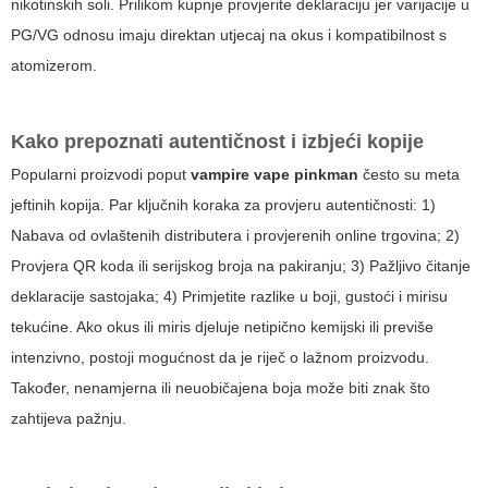
nikotinskih soli. Prilikom kupnje provjerite deklaraciju jer varijacije u
PG/VG odnosu imaju direktan utjecaj na okus i kompatibilnost s
atomizerom.
Kako prepoznati autentičnost i izbjeći kopije
Popularni proizvodi poput
vampire vape pinkman
često su meta
jeftinih kopija. Par ključnih koraka za provjeru autentičnosti: 1)
Nabava od ovlaštenih distributera i provjerenih online trgovina; 2)
Provjera QR koda ili serijskog broja na pakiranju; 3) Pažljivo čitanje
deklaracije sastojaka; 4) Primjetite razlike u boji, gustoći i mirisu
tekućine. Ako okus ili miris djeluje netipično kemijski ili previše
intenzivno, postoji mogućnost da je riječ o lažnom proizvodu.
Također, nenamjerna ili neuobičajena boja može biti znak što
zahtijeva pažnju.