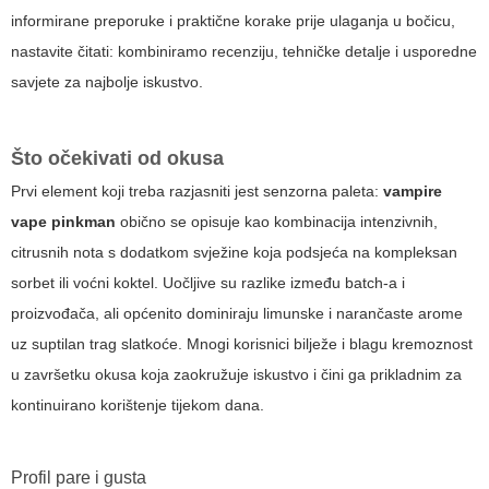
informirane preporuke i praktične korake prije ulaganja u bočicu,
nastavite čitati: kombiniramo recenziju, tehničke detalje i usporedne
savjete za najbolje iskustvo.
Što očekivati od okusa
Prvi element koji treba razjasniti jest senzorna paleta:
vampire
vape pinkman
obično se opisuje kao kombinacija intenzivnih,
citrusnih nota s dodatkom svježine koja podsjeća na kompleksan
sorbet ili voćni koktel. Uočljive su razlike između batch-a i
proizvođača, ali općenito dominiraju limunske i narančaste arome
uz suptilan trag slatkoće. Mnogi korisnici bilježe i blagu kremoznost
u završetku okusa koja zaokružuje iskustvo i čini ga prikladnim za
kontinuirano korištenje tijekom dana.
Profil pare i gusta