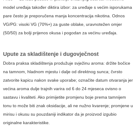
model uređaja također diktira izbor: za uređaje s većim isporukama
pare često je preporučena manja koncentracija nikotina. Odnos
VG/PG: visoki VG (70%+) za guste oblake, uravnotežen omjer
(50/50) za bolji prijenos okusa i pogodan za većinu uređaja.
Upute za skladištenje i dugovječnost
Dobra praksa skladištenja produžuje svježinu aroma: držite bočice
na tamnom, hladnom mjestu i dalje od direktnog sunca; čvrsto
zatvorite kapicu nakon svake uporabe; označite datum otvaranja jer
većina aroma dulje trajnih varira od 6 do 24 mjeseca ovisno o
sastavu i kvaliteti. Ako primijetite promjenu boje prema tamnijem
tonu to može biti znak oksidacije, ali ne nužno kvarenje; promjene u
mirisu i okusu su pouzdaniji indikator da je proizvod izgubio
originalne karakteristike.