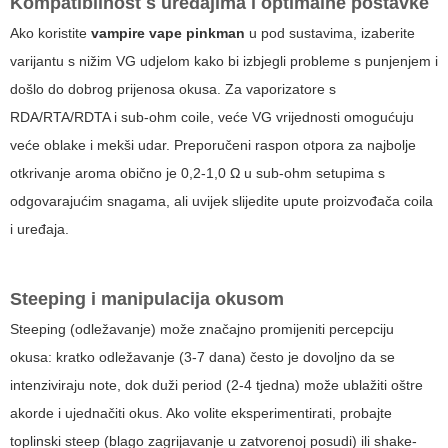
Kompatibilnost s uređajima i optimalne postavke
Ako koristite
vampire vape pinkman
u pod sustavima, izaberite
varijantu s nižim VG udjelom kako bi izbjegli probleme s punjenjem i
došlo do dobrog prijenosa okusa. Za vaporizatore s
RDA/RTA/RDTA i sub-ohm coile, veće VG vrijednosti omogućuju
veće oblake i mekši udar. Preporučeni raspon otpora za najbolje
otkrivanje aroma obično je 0,2-1,0 Ω u sub-ohm setupima s
odgovarajućim snagama, ali uvijek slijedite upute proizvođača coila
i uređaja.
Steeping i manipulacija okusom
Steeping (odležavanje) može značajno promijeniti percepciju
okusa: kratko odležavanje (3-7 dana) često je dovoljno da se
intenziviraju note, dok duži period (2-4 tjedna) može ublažiti oštre
akorde i ujednačiti okus. Ako volite eksperimentirati, probajte
toplinski steep (blago zagrijavanje u zatvorenoj posudi) ili shake-