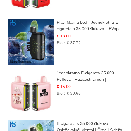
Plavi Malina Led - Jednokratna E-
cigareta s 35.000 šlukova | IBVape
€ 18.00
Bio：
€ 37.72
Jednokratna E-cigareta 25.000
Puffova - Ružičasti Limun |
Osježavajuća Citrusna Aroma
€ 15.00
Bio：
€ 30.65
E-cigareta s 35.000 šlukova -
Osježavajući Mentol | Čista i Svježa