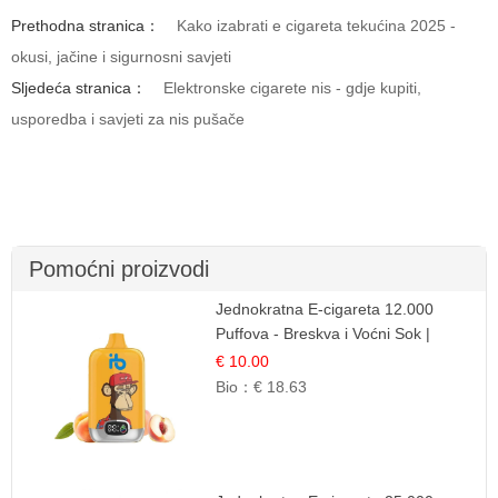
Prethodna stranica：
Kako izabrati e cigareta tekućina 2025 -
okusi, jačine i sigurnosni savjeti
Sljedeća stranica：
Elektronske cigarete nis - gdje kupiti,
usporedba i savjeti za nis pušače
Pomoćni proizvodi
Jednokratna E-cigareta 12.000
Puffova - Breskva i Voćni Sok |
Osježavajuća Voćna Mješavina
€ 10.00
Bio：
€ 18.63