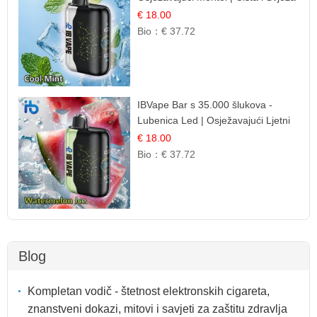
Okus
€ 18.00
Bio：
€ 37.72
IBVape Bar s 35.000 šlukova -
Lubenica Led | Osježavajući Ljetni
Okus
€ 18.00
Bio：
€ 37.72
Blog
Kompletan vodič - štetnost elektronskih cigareta,
znanstveni dokazi, mitovi i savjeti za zaštitu zdravlja