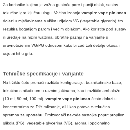
Za korisnike kojima je važna gustoća pare i puniji oblak, sastav
tekućine igra ključnu ulogu. Većina izdanja
vampire vape pinkman
dolazi u mješavinama s višim udjelom VG (vegetable glycerin) što
rezultira bogatijom parom i većim oblakom. Ako koristite pod sustav
ili uređaje na nižim wattima, obratite pažnju na varijante s
uravnoteženim VG/PG odnosom kako bi zadržali detalje okusa i
osjetni hit u grlu.
Tehničke specifikacije i varijante
Na tržištu ćete pronaći različite konfiguracije: beznikotinske baze,
tekućine s nikotinom u raznim jačinama, kao i različite ambalaže
(10 ml, 50 ml, 100 ml).
vampire vape pinkman
često dolazi u
koncentratima za DIY miksanje, ali i kao gotova e-tekućina
spremna za upotrebu. Proizvođači navode sastojke poput propilen
glikola (PG), vegetable glycerina (VG), aroma i opcionalno