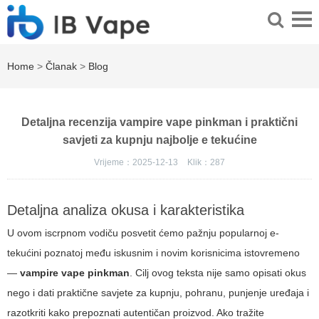
Home
>
Članak
>
Blog
Detaljna recenzija vampire vape pinkman i praktični
savjeti za kupnju najbolje e tekućine
Vrijeme：2025-12-13
Klik：
287
Detaljna analiza okusa i karakteristika
U ovom iscrpnom vodiču posvetit ćemo pažnju popularnoj e-
tekućini poznatoj među iskusnim i novim korisnicima istovremeno
—
vampire vape pinkman
. Cilj ovog teksta nije samo opisati okus
nego i dati praktične savjete za kupnju, pohranu, punjenje uređaja i
razotkriti kako prepoznati autentičan proizvod. Ako tražite