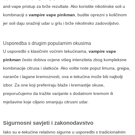
and-vape pristup za brže rezultate. Ako koristite nikotinske soli u
kombinaciji s
vampire vape pinkman
, budite oprezni s količinom
jer soli daju snažniji udar u grlu i brže nikotinsko zadovoljstvo.
Usporedba s drugim popularnim okusima
U usporedbi s klasičnim voćnim tekućinama,
vampire vape
pinkman
često dobiva ocjene višeg intenziteta zbog kompleksne
kombinacije citrusa i slatkoće. Ako volite note poput limuna, grejpa,
naranče i lagane kremoznosti, ova e-tekućina može biti najbolji
izbor. Za one koji preferiraju blaže i kremastije okuse,
preporučujemo da tražite varijante s dodatnom kremom ili
mješavine koje ciljano smanjuju citrusni udar.
Sigurnosni savjeti i zakonodavstvo
Iako su e-tekućine relativno sigurne u usporedbi s tradicionalnim