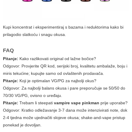
Kupi koncentrat i eksperimentiraj s bazama i reduktorima kako bi
prilagodio slatkoću i snagu okusa.
FAQ
Pitanje:
Kako razlikovati original od lažne bočice?
Odgovor:
Provjerite QR kod, serijski broj, kvalitetu ambalaže, boju i
miris tekućine; kupujte samo od ovlaštenih prodavača.
Pitanje:
Koji je optimalan VG/PG za najbolji okus?
Odgovor:
Za najbolji balans okusa i pare preporučuje se 50/50 do
70/30 VG/PG, ovisno o uređaju.
Pitanje:
Trebam li steepati
vampire vape pinkman
prije uporabe?
Odgovor:
Kratko odležavanje 3-7 dana može intenzivirati note, dok
2-4 tjedna može ujednačiti slojeve okusa; shake-and-vape pristup
ponekad je dovoljan.