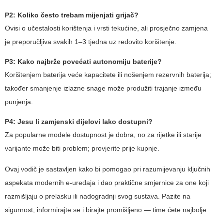
P2: Koliko često trebam mijenjati grijač?
Ovisi o učestalosti korištenja i vrsti tekućine, ali prosječno zamjena
je preporučljiva svakih 1–3 tjedna uz redovito korištenje.
P3: Kako najbrže povećati autonomiju baterije?
Korištenjem baterija veće kapacitete ili nošenjem rezervnih baterija;
također smanjenje izlazne snage može produžiti trajanje između
punjenja.
P4: Jesu li zamjenski dijelovi lako dostupni?
Za popularne modele dostupnost je dobra, no za rijetke ili starije
varijante može biti problem; provjerite prije kupnje.
Ovaj vodič je sastavljen kako bi pomogao pri razumijevanju ključnih
aspekata modernih e-uređaja i dao praktične smjernice za one koji
razmišljaju o prelasku ili nadogradnji svog sustava. Pazite na
sigurnost, informirajte se i birajte promišljeno — time ćete najbolje