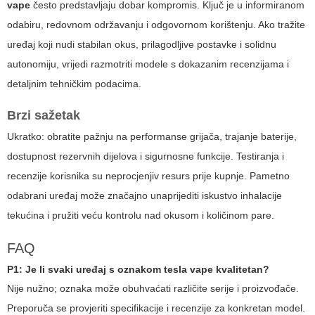
vape
često predstavljaju dobar kompromis. Ključ je u informiranom
odabiru, redovnom održavanju i odgovornom korištenju. Ako tražite
uređaj koji nudi stabilan okus, prilagodljive postavke i solidnu
autonomiju, vrijedi razmotriti modele s dokazanim recenzijama i
detaljnim tehničkim podacima.
Brzi sažetak
Ukratko: obratite pažnju na performanse grijača, trajanje baterije,
dostupnost rezervnih dijelova i sigurnosne funkcije. Testiranja i
recenzije korisnika su neprocjenjiv resurs prije kupnje. Pametno
odabrani uređaj može značajno unaprijediti iskustvo inhalacije
tekućina i pružiti veću kontrolu nad okusom i količinom pare.
FAQ
P1: Je li svaki uređaj s oznakom
tesla vape
kvalitetan?
Nije nužno; oznaka može obuhvaćati različite serije i proizvođače.
Preporuča se provjeriti specifikacije i recenzije za konkretan model.