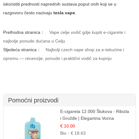
iskoristiti prednosti naprednih sustava poput onih koji se u
razgovoru često nazivaju
tesla vape
.
Prethodna stranica：
Vape celje vodič gdje kupiti e-cigarete i
najbolje ponude dućana u Celju
Sljedeća stranica：
Najbolji czech vape shop za e-tekućine i
opremu — recenzije, ponude i praktični vodič za kupnju
Pomoćni proizvodi
E-cigareta 12.000 Šlukova - Ribizla
i Grožđe | Elegantna Voćna
Kombinacija
€ 10.00
Bio：
€ 18.63