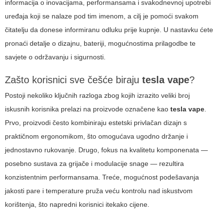
informacija o inovacijama, performansama i svakodnevnoj upotrebi
uređaja koji se nalaze pod tim imenom, a cilj je pomoći svakom
čitatelju da donese informiranu odluku prije kupnje. U nastavku ćete
pronaći detalje o dizajnu, bateriji, mogućnostima prilagodbe te
savjete o održavanju i sigurnosti.
Zašto korisnici sve češće biraju
tesla vape
?
Postoji nekoliko ključnih razloga zbog kojih izrazito veliki broj
iskusnih korisnika prelazi na proizvode označene kao
tesla vape
.
Prvo, proizvodi često kombiniraju estetski privlačan dizajn s
praktičnom ergonomikom, što omogućava ugodno držanje i
jednostavno rukovanje. Drugo, fokus na kvalitetu komponenata —
posebno sustava za grijače i modulacije snage — rezultira
konzistentnim performansama. Treće, mogućnost podešavanja
jakosti pare i temperature pruža veću kontrolu nad iskustvom
korištenja, što napredni korisnici itekako cijene.