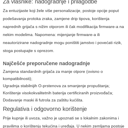
Za vlasnike: nadogradnje i prilagodbe
Za entuzijaste koji žele više personalizacije, postoje opcije poput
podešavanja protoka zraka, zamjene drip tipova, korištenja
naprednih grijača s nižim otporom ili čak modifikacija firmware-a na
nekim modelima. Napomena: mijenjanje firmware-a ili
neautorizirane nadogradnje mogu poništiti jamstvo i povećati rizik,
stoga postupajte s oprezom.
Najčešće preporučene nadogradnje
Zamjena standardnih grijača za manje otpore (ovisno o
kompatibilnosti);
Ugradnja stabilnijih O-prstenova za smanjenje propuštanja;
Korištenje visokokvalitetnih baterija certificiranih proizvođača;
Dodavanje maski ili futrola za zaštitu kućišta.
Regulativa i odgovorno korištenje
Prije kupnje ili uvoza, važno je upoznati se s lokalnim zakonima i
pravilima o korištenju tekućina i uređaja. U nekim zemljama postoje