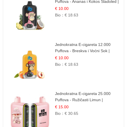
Puffova - Ananas i Kokos Sladoled |
Tropski Desert
€ 10.00
Bio：
€ 18.63
Jednokratna E-cigareta 12.000
Puffova - Breskva i Voćni Sok |
Osježavajuća Voćna Mješavina
€ 10.00
Bio：
€ 18.63
Jednokratna E-cigareta 25.000
Puffova - Ružičasti Limun |
Osježavajuća Citrusna Aroma
€ 15.00
Bio：
€ 30.65