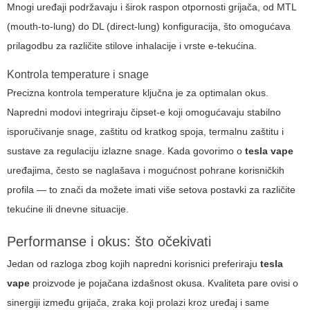
Mnogi uređaji podržavaju i širok raspon otpornosti grijača, od MTL
(mouth-to-lung) do DL (direct-lung) konfiguracija, što omogućava
prilagodbu za različite stilove inhalacije i vrste e-tekućina.
Kontrola temperature i snage
Precizna kontrola temperature ključna je za optimalan okus.
Napredni modovi integriraju čipset-e koji omogućavaju stabilno
isporučivanje snage, zaštitu od kratkog spoja, termalnu zaštitu i
sustave za regulaciju izlazne snage. Kada govorimo o
tesla vape
uređajima, često se naglašava i mogućnost pohrane korisničkih
profila — to znači da možete imati više setova postavki za različite
tekućine ili dnevne situacije.
Performanse i okus: što očekivati
Jedan od razloga zbog kojih napredni korisnici preferiraju
tesla
vape
proizvode je pojačana izdašnost okusa. Kvaliteta pare ovisi o
sinergiji između grijača, zraka koji prolazi kroz uređaj i same