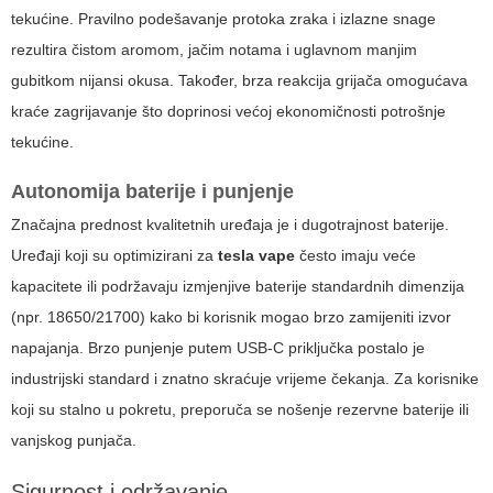
tekućine. Pravilno podešavanje protoka zraka i izlazne snage
rezultira čistom aromom, jačim notama i uglavnom manjim
gubitkom nijansi okusa. Također, brza reakcija grijača omogućava
kraće zagrijavanje što doprinosi većoj ekonomičnosti potrošnje
tekućine.
Autonomija baterije i punjenje
Značajna prednost kvalitetnih uređaja je i dugotrajnost baterije.
Uređaji koji su optimizirani za
tesla vape
često imaju veće
kapacitete ili podržavaju izmjenjive baterije standardnih dimenzija
(npr. 18650/21700) kako bi korisnik mogao brzo zamijeniti izvor
napajanja. Brzo punjenje putem USB-C priključka postalo je
industrijski standard i znatno skraćuje vrijeme čekanja. Za korisnike
koji su stalno u pokretu, preporuča se nošenje rezervne baterije ili
vanjskog punjača.
Sigurnost i održavanje