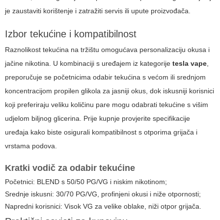
je zaustaviti korištenje i zatražiti servis ili upute proizvođača.
Izbor tekućine i kompatibilnost
Raznolikost tekućina na tržištu omogućava personalizaciju okusa i
jačine nikotina. U kombinaciji s uređajem iz kategorije
tesla vape
,
preporučuje se početnicima odabir tekućina s većom ili srednjom
koncentracijom propilen glikola za jasniji okus, dok iskusniji korisnici
koji preferiraju veliku količinu pare mogu odabrati tekućine s višim
udjelom biljnog glicerina. Prije kupnje provjerite specifikacije
uređaja kako biste osigurali kompatibilnost s otporima grijača i
vrstama podova.
Kratki vodič za odabir tekućine
Početnici: BLEND s 50/50 PG/VG i niskim nikotinom;
Srednje iskusni: 30/70 PG/VG, profinjeni okusi i niže otpornosti;
Napredni korisnici: Visok VG za velike oblake, niži otpor grijača.