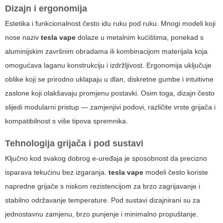
Dizajn i ergonomija
Estetika i funkcionalnost često idu ruku pod ruku. Mnogi modeli koji
nose naziv
tesla vape
dolaze u metalnim kućištima, ponekad s
aluminijskim završnim obradama ili kombinacijom materijala koja
omogućava laganu konstrukciju i izdržljivost. Ergonomija uključuje
oblike koji se prirodno uklapaju u dlan, diskretne gumbe i intuitivne
zaslone koji olakšavaju promjenu postavki. Osim toga, dizajn često
slijedi modularni pristup — zamjenjivi podovi, različite vrste grijača i
kompatibilnost s više tipova spremnika.
Tehnologija grijača i pod sustavi
Ključno kod svakog dobrog e-uređaja je sposobnost da precizno
isparava tekućinu bez izgaranja.
tesla vape
modeli često koriste
napredne grijače s niskom rezistencijom za brzo zagrijavanje i
stabilno održavanje temperature. Pod sustavi dizajnirani su za
jednostavnu zamjenu, brzo punjenje i minimalno propuštanje.