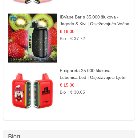
IBVape Bar s 35.000 šlukova -
Jagoda & Kivi | Osježavajuća Voćna
Mješavina
€ 18.00
Bio：
€ 37.72
E-cigareta 25.000 šlukova -
Lubenica Led | Osježavajući Ljetni
Okus
€ 15.00
Bio：
€ 30.65
Blog