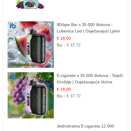
IBVape Bar s 35.000 šlukova -
Lubenica Led | Osježavajući Ljetni
Okus
€ 18.00
Bio：
€ 37.72
E-cigarete s 35.000 šlukova - Svježi
Groždje | Osježavajuća Voćna
Aroma
€ 18.00
Bio：
€ 37.72
Jednokratna E-cigareta 12.000