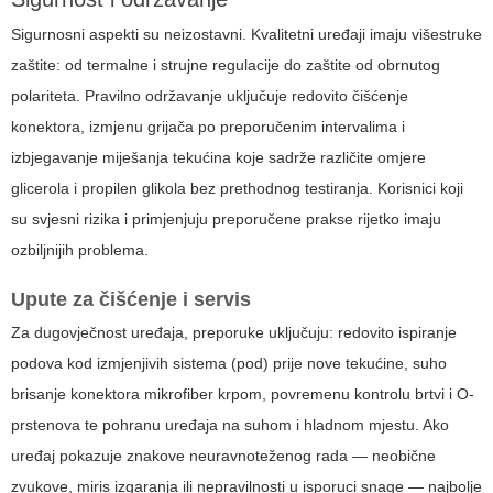
Sigurnosni aspekti su neizostavni. Kvalitetni uređaji imaju višestruke
zaštite: od termalne i strujne regulacije do zaštite od obrnutog
polariteta. Pravilno održavanje uključuje redovito čišćenje
konektora, izmjenu grijača po preporučenim intervalima i
izbjegavanje miješanja tekućina koje sadrže različite omjere
glicerola i propilen glikola bez prethodnog testiranja. Korisnici koji
su svjesni rizika i primjenjuju preporučene prakse rijetko imaju
ozbiljnijih problema.
Upute za čišćenje i servis
Za dugovječnost uređaja, preporuke uključuju: redovito ispiranje
podova kod izmjenjivih sistema (pod) prije nove tekućine, suho
brisanje konektora mikrofiber krpom, povremenu kontrolu brtvi i O-
prstenova te pohranu uređaja na suhom i hladnom mjestu. Ako
uređaj pokazuje znakove neuravnoteženog rada — neobične
zvukove, miris izgaranja ili nepravilnosti u isporuci snage — najbolje