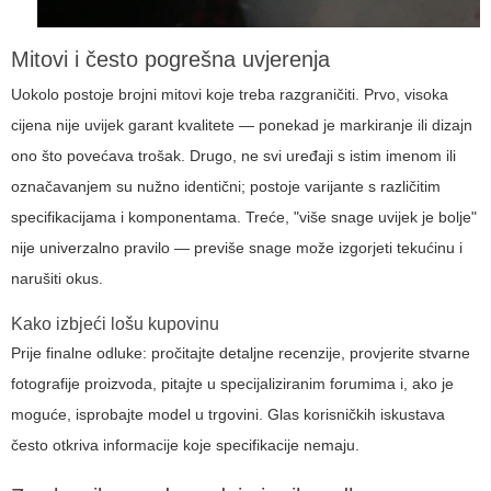
Mitovi i često pogrešna uvjerenja
Uokolo postoje brojni mitovi koje treba razgraničiti. Prvo, visoka
cijena nije uvijek garant kvalitete — ponekad je markiranje ili dizajn
ono što povećava trošak. Drugo, ne svi uređaji s istim imenom ili
označavanjem su nužno identični; postoje varijante s različitim
specifikacijama i komponentama. Treće, "više snage uvijek je bolje"
nije univerzalno pravilo — previše snage može izgorjeti tekućinu i
narušiti okus.
Kako izbjeći lošu kupovinu
Prije finalne odluke: pročitajte detaljne recenzije, provjerite stvarne
fotografije proizvoda, pitajte u specijaliziranim forumima i, ako je
moguće, isprobajte model u trgovini. Glas korisničkih iskustava
često otkriva informacije koje specifikacije nemaju.